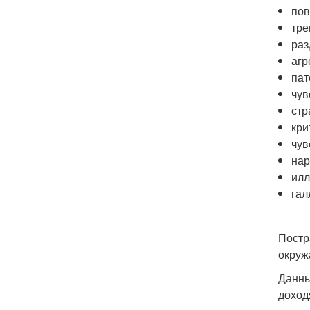
пов
тре
раз
агр
пат
чув
стр
кри
чув
нар
илл
гал
Постр
окруж
Данны
доход