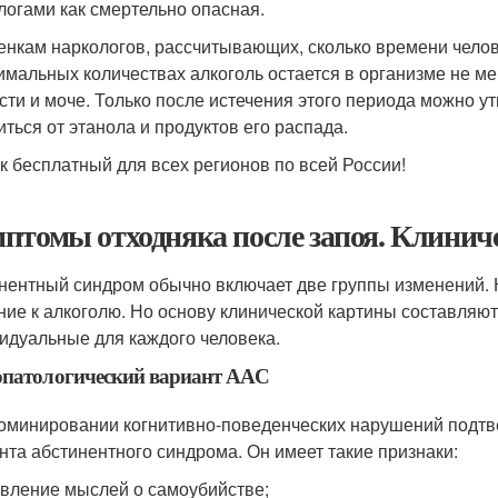
логами как смертельно опасная.
енкам наркологов, рассчитывающих, сколько времени челове
имальных количествах алкоголь остается в организме не мен
сти и моче. Только после истечения этого периода можно у
иться от этанола и продуктов его распада.
к бесплатный для всех регионов по всей России!
птомы отходняка после запоя. Клинич
нентный синдром обычно включает две группы изменений. К
ние к алкоголю. Но основу клинической картины составляю
идуальные для каждого человека.
опатологический вариант ААС
оминировании когнитивно-поведенческих нарушений подтв
нта абстинентного синдрома. Он имеет такие признаки:
вление мыслей о самоубийстве;