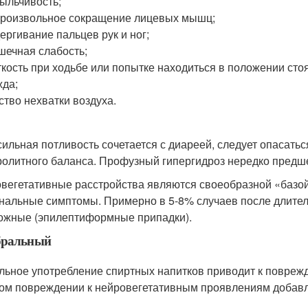
ыльчивость;
роизвольное сокращение лицевых мышц;
ергивание пальцев рук и ног;
ечная слабость;
кость при ходьбе или попытке находиться в положении стоя
да;
ство нехватки воздуха.
сильная потливость сочетается с диареей, следует опасат
ролитного баланса. Профузный гипергидроз нередко предше
вегетативные расстройства являются своеобразной «базой
нальные симптомы. Примерно в 5-8% случаев после длител
ожные (эпилептиформные припадки).
бральный
льное употребление спиртных напитков приводит к повреж
ом повреждении к нейровегетативным проявлениям добав