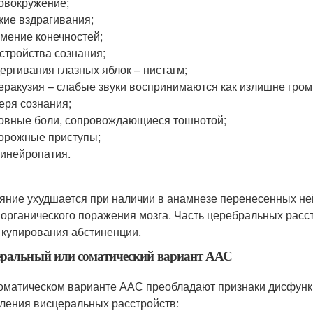
овокружение;
кие вздрагивания;
мение конечностей;
стройства сознания;
ергивания глазных яблок – нистагм;
еракузия – слабые звуки воспринимаются как излишне гро
еря сознания;
овные боли, сопровождающиеся тошнотой;
орожные приступы;
инейропатия.
яние ухудшается при наличии в анамнезе перенесенных н
 органического поражения мозга. Часть церебральных расс
 купирования абстиненции.
еральный или соматический вариант ААС
оматическом варианте ААС преобладают признаки дисфунк
ления висцеральных расстройств: