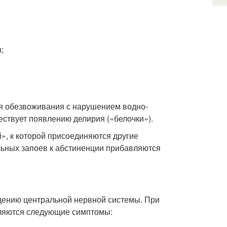
;
ься обезвоживания с нарушением водно-
ствует появлению делирия («белочки»).
», к которой присоединяются другие
ьных запоев к абстиненции прибавляются
дению центральной нервной системы. При
ляются следующие симптомы: