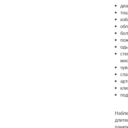
диа
тош
изб
обл
бол
пож
од
сте
мио
чув
сла
арт
кли
под
Наблю
длите
панкр