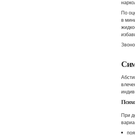
нарко
По оц
в мин
жидко
избав
Звоно
Сим
Абсти
влече
индив
Псих
При д
вариа
поя