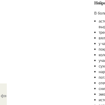
Нейр
В бол
аст
выр
тре
вял
у ч
пок
кол
уча
сух
нар
пот
оте
сни
⇦
эмо
ист