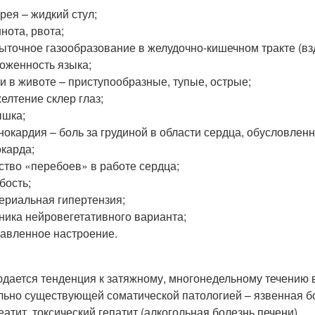
рея – жидкий стул;
нота, рвота;
ыточное газообразование в желудочно-кишечном тракте (взд
оженность языка;
и в животе – приступообразные, тупые, острые;
елтение склер глаз;
ышка;
нокардия – боль за грудиной в области сердца, обусловле
карда;
ство «перебоев» в работе сердца;
бость;
ериальная гипертензия;
ника нейровегетативного варианта;
авленное настроение.
дается тенденция к затяжному, многонедельному течению 
льно существующей соматической патологией – язвенная бо
еатит, токсический гепатит (алкогольная болезнь печени).