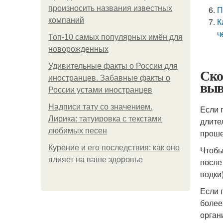
произносить названия известных
П
компаний
К
ч
Топ-10 самых популярных имён для
новорожденных
Удивительные факты о России для
Ско
иностранцев. Забавные факты о
выв
России устами иностранцев
Надписи тату со значением.
Если 
Лирика: татуировка с текстами
длите
любимых песен
проше
Курение и его последствия: как оно
Чтобы
влияет на ваше здоровье
после
водки
Если 
более
орган