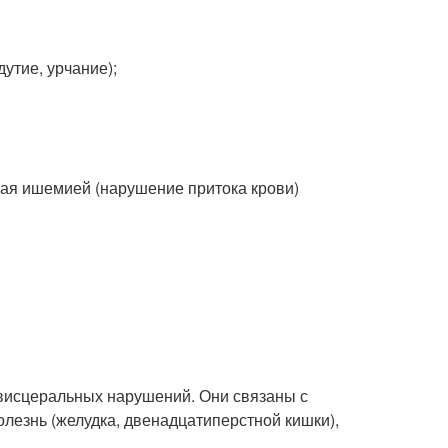
утие, урчание);
нная ишемией (нарушение притока крови)
висцеральных нарушений. Они связаны с
лезнь (желудка, двенадцатиперстной кишки),