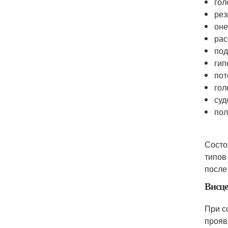
гол
рез
оне
рас
под
гип
пот
гол
суд
пол
Состо
типов
после
Висц
При с
прояв