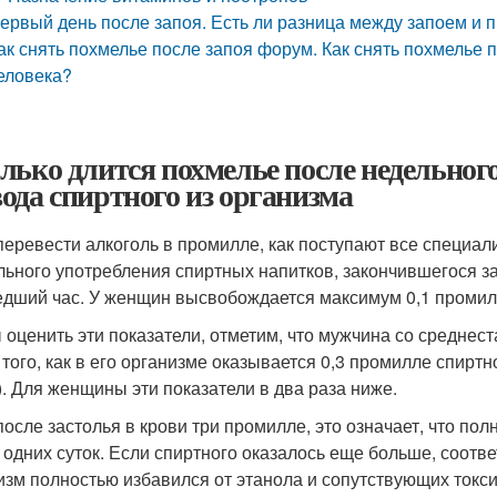
ервый день после запоя. Есть ли разница между запоем и
ак снять похмелье после запоя форум. Как снять похмелье 
еловека?
лько длится похмелье после недельног
ода спиртного из организма
перевести алкоголь в промилле, как поступают все специал
льного употребления спиртных напитков, закончившегося за
дший час. У женщин высвобождается максимум 0,1 промилле 
 оценить эти показатели, отметим, что мужчина со среднест
 того, как в его организме оказывается 0,3 промилле спиртн
). Для женщины эти показатели в два раза ниже.
после застолья в крови три промилле, это означает, что пол
 одних суток. Если спиртного оказалось еще больше, соотв
изм полностью избавился от этанола и сопутствующих токси