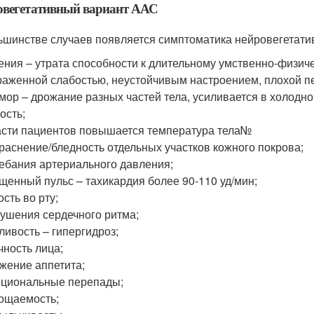
овегетативный вариант ААС
ьшинстве случаев появляется симптоматика нейровегетатив
ения – утрата способности к длительному умственно-физи
аженной слабостью, неустойчивым настроением, плохой п
мор – дрожание разных частей тела, усиливается в холодн
ость;
асти пациентов повышается температура тела№
раснение/бледность отдельных участков кожного покрова;
ебания артериального давления;
щенный пульс – тахикардия более 90-110 уд/мин;
ость во рту;
ушения сердечного ритма;
ливость – гипергидроз;
чность лица;
жение аппетита;
циональные перепады;
ощаемость;