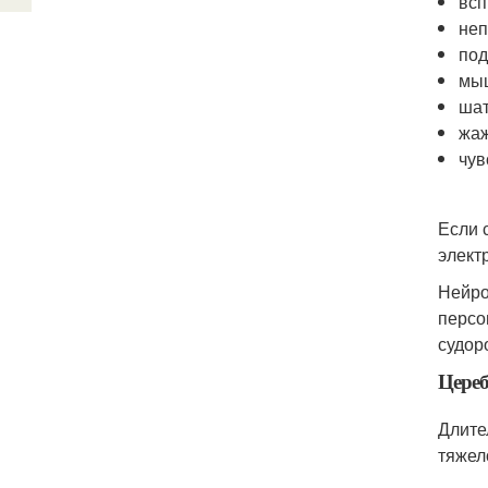
всп
неп
под
мыш
шат
жаж
чув
Если 
элект
Нейро
персо
судор
Цере
Длите
тяжел