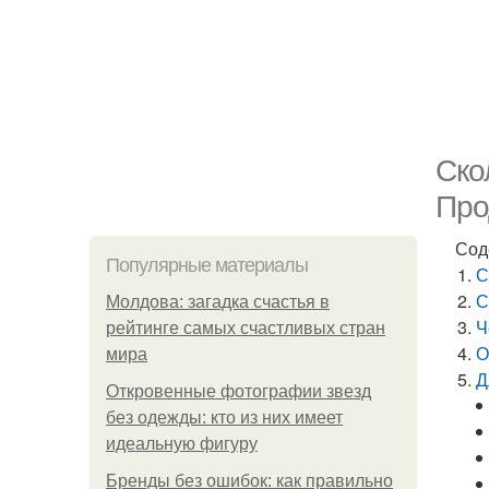
Ско
Про
Сод
Популярные материалы
С
С
Молдова: загадка счастья в
Ч
рейтинге самых счастливых стран
О
мира
Д
Откровенные фотографии звезд
без одежды: кто из них имеет
идеальную фигуру
Бренды без ошибок: как правильно