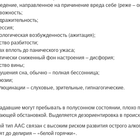
едение, направленное на причинение вреда себе (реже – 
вожность;
дражительность;
ессия;
ологическая возбужденность (ажитация);
ство разбитости;
ах вплоть до панического ужаса;
тически сниженный фон настроения – дисфория;
ство вины;
ушения сна, обычно – полная бессонница;
юзии;
люцинации – слуховые, зрительные, гипнагогические.
адавшие могут пребывать в полусонном состоянии, плохо 
ающей обстановкой. Выделяется дезориентировка в происх
й тип ААС связан с высоким риском развития острого алко
ят до делирия – «белой горячки».