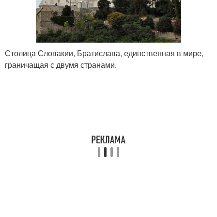
Столица Словакии, Братислава, единственная в мире,
граничащая с двумя странами.