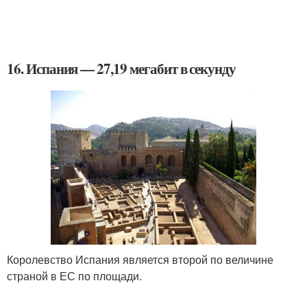
16. Испания — 27,19 мегабит в секунду
Королевство Испания является второй по величине
страной в ЕС по площади.