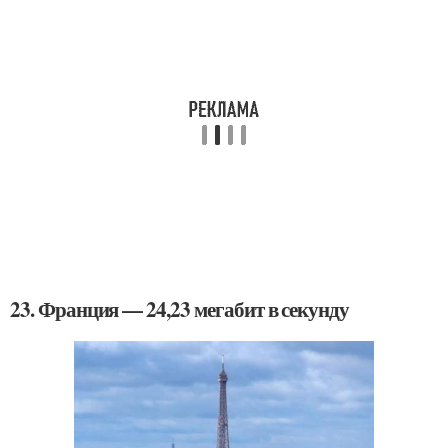
23. Франция — 24,23 мегабит в секунду