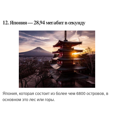
12. Япония — 28,94 мегабит в секунду
Япония, которая состоит из более чем 6800 островов, в
основном это лес или горы.