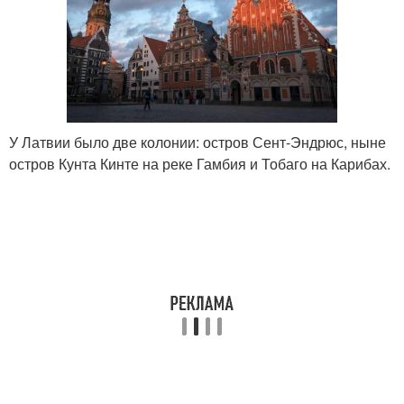
У Латвии было две колонии: остров Сент-Эндрюс, ныне
остров Кунта Кинте на реке Гамбия и Тобаго на Карибах.