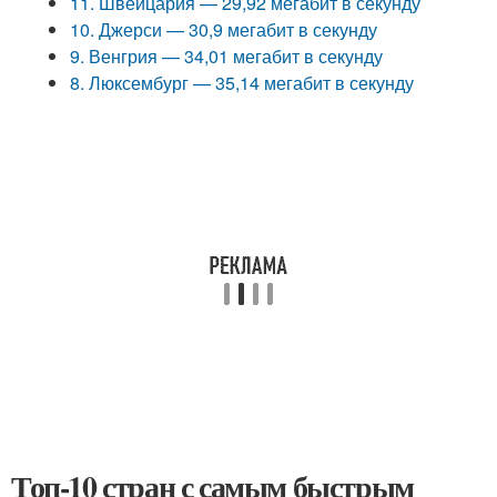
11. Швейцария — 29,92 мегабит в секунду
10. Джерси — 30,9 мегабит в секунду
9. Венгрия — 34,01 мегабит в секунду
8. Люксембург — 35,14 мегабит в секунду
Топ-10 стран с самым быстрым