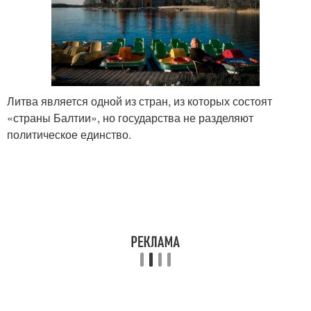
Литва является одной из стран, из которых состоят
«страны Балтии», но государства не разделяют
политическое единство.