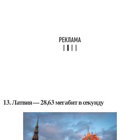
13. Латвия — 28,63 мегабит в секунду