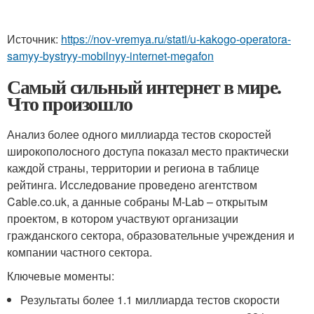
Источник:
https://nov-vremya.ru/stati/u-kakogo-operatora-
samyy-bystryy-mobilnyy-internet-megafon
Самый сильный интернет в мире.
Что произошло
Анализ более одного миллиарда тестов скоростей
широкополосного доступа показал место практически
каждой страны, территории и региона в таблице
рейтинга. Исследование проведено агентством
Cable.co.uk, а данные собраны M-Lab – открытым
проектом, в котором участвуют организации
гражданского сектора, образовательные учреждения и
компании частного сектора.
Ключевые моменты:
Результаты более 1.1 миллиарда тестов скорости