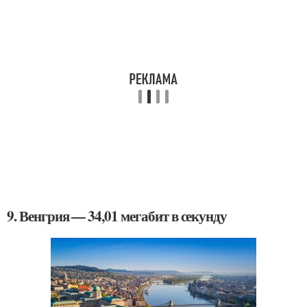
9. Венгрия — 34,01 мегабит в секунду