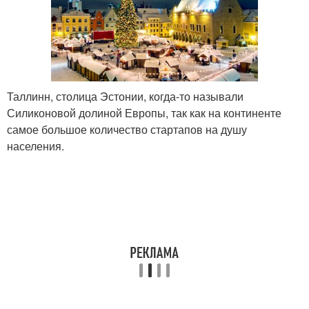
Таллинн, столица Эстонии, когда-то называли
Силиконовой долиной Европы, так как на континенте
самое большое количество стартапов на душу
населения.