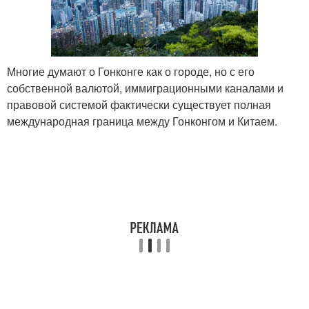
Многие думают о Гонконге как о городе, но с его
собственной валютой, иммиграционными каналами и
правовой системой фактически существует полная
международная граница между Гонконгом и Китаем.