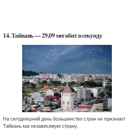
14. Тайвань — 29,09 мегабит в секунду
На сегодняшний день большинство стран не признают
Тайвань как независимую страну.