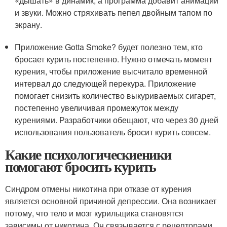
«дышать» в динамик, а программа добавит анимации
и звуки. Можно стряхивать пепел двойным тапом по
экрану.
Приложение Gotta Smoke? будет полезно тем, кто
бросает курить постепенно. Нужно отмечать момент
курения, чтобы приложение высчитало временной
интервал до следующей перекура. Приложение
помогает снизить количество выкуриваемых сигарет,
постепенно увеличивая промежуток между
курениями. Разработчики обещают, что через 30 дней
использования пользователь бросит курить совсем.
Какие психологическиеники
помогают бросить курить
Синдром отмены никотина при отказе от курения
является основной причиной депрессии. Она возникает
потому, что тело и мозг курильщика становятся
зависимы от никотина. Он связывается с рецепторами