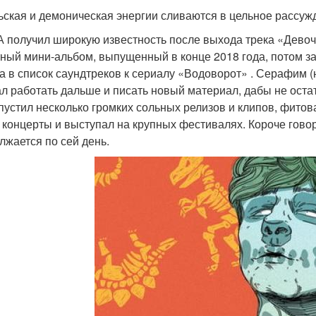
ьская и демоническая энергии сливаются в цельное рассуж
 получил широкую известность после выхода трека «Девоч
ный мини-альбом, выпущенный в конце 2018 года, потом за
а в список саундтреков к сериалу «Водоворот» . Серафим 
ал работать дальше и писать новый материал, дабы не ост
пустил несколько громких сольных релизов и клипов, фитова
 концерты и выступал на крупных фестивалях. Короче гово
лжается по сей день.