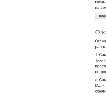
океан
на Зе
читат
Отк
Океан
расск
1. Са
Тихий
прост
остро
2. Са
Мариа
океан