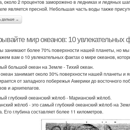
а, около 2 процентов заморожено в ледниках и ледяных ша
мле является пресной. Небольшая часть воды также присут
ь дальше →
рывайте мир океанов: 10 увлекательных ф
ы занимают более 70% поверхности нашей планеты, но мы з
ажем вам о 10 увлекательных фактах о мире океанов, котор
мый большой океан на Земле - Тихий океан.
 океан занимает около 30% поверхности нашей планеты и 
ирается от западного побережья Америки до восточного по
вов и архипелагов.
мый глубокий океанский жёлоб - Марианский жёлоб.
нский жёлоб - это самый глубокий океанский жёлоб на Земл
а. Его глубина составляет более 11 километров.