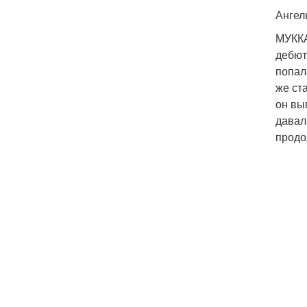
Ангел
МУККА
дебют
попал
же ст
он вы
давал
продо