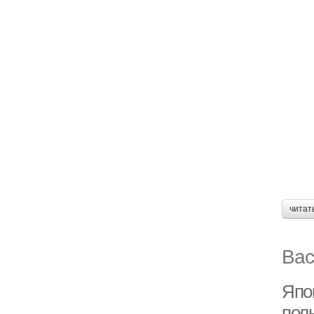
читат
Вас
Япо
пол