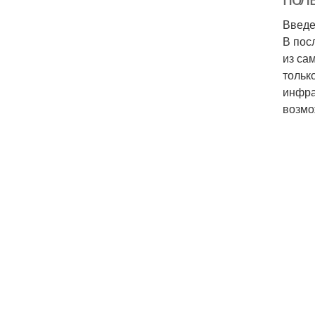
Введе
В пос
из са
тольк
инфра
возмо