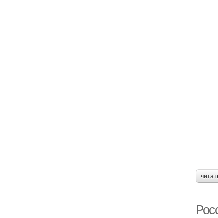
читат
Рос