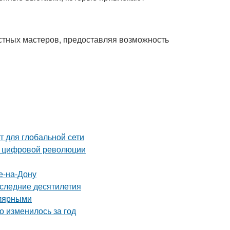
стных мастеров, предоставляя возможность
т для глобальной сети
п цифровой революции
е-на-Дону
оследние десятилетия
улярными
о изменилось за год