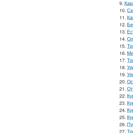
9.
Как
10.
Ск
11.
Ка
12.
Бе
13.
Ес
14.
Ол
15.
То
16.
Ми
17.
То
18.
Уд
19.
Уд
20.
Ос
21.
От
22.
Ку
23.
Ку
24.
Ку
25.
Ку
26.
Пу
27.
То