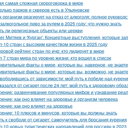
ая самая сложная скороговорка в мире
олько парков и скверов есть в Ульяновске
к организм реагирует на отказ от алкоголя: полное руководс
залкогольное пиво за рулем в 2025 году: что нужно знать
ть ли религиозные объекты или церкви
ег Митяев и 'Курган': Концертные выступления, которые з
п-10 стран с высоким качеством жизни в 2025 году
ровой рейтинг стран по ичр: кто лидирует в мире
п 7 стран мира по уровню жизни: кто вошел в список
ивительные факты о мире, которые вы, наверное, не знаете
ивительные факты о мире, которые вы, возможно, не знает
вободившись от зависимости: мой путь к победе над курен
казался от сигарет после 24 лет: мой путь к здоровому обра
рение: развенчивание популярных мифов и узнавание реа
рение: как оно влияет на здоровье и организм человека
рение: как оно влияет на здоровье
рение: 10 плюсов и минусов, которые вы должны знать
ть к свободе от сигарет: самоучитель для бросания курения
п-10 новых туристических направлений для россиян в 2023 