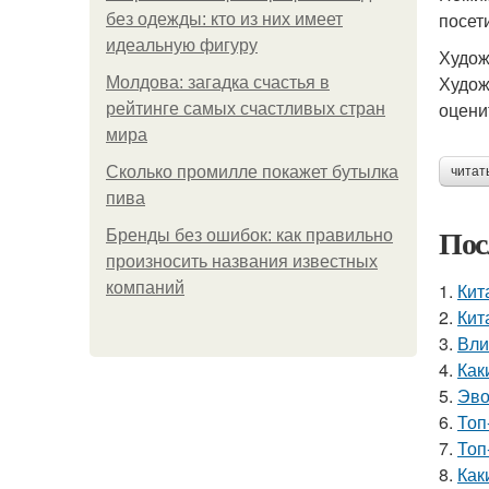
посет
без одежды: кто из них имеет
идеальную фигуру
Худож
Худож
Молдова: загадка счастья в
оцени
рейтинге самых счастливых стран
мира
Сколько промилле покажет бутылка
читат
пива
Пос
Бренды без ошибок: как правильно
произносить названия известных
компаний
1.
Кит
2.
Кит
3.
Вли
4.
Как
5.
Эво
6.
Топ
7.
Топ
8.
Как