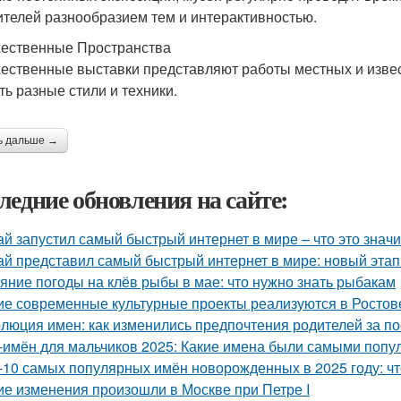
ителей разнообразием тем и интерактивностью.
ественные Пространства
ественные выставки представляют работы местных и изве
ть разные стили и техники.
ь дальше →
ледние обновления на сайте:
ай запустил самый быстрый интернет в мире – что это значи
ай представил самый быстрый интернет в мире: новый эта
яние погоды на клёв рыбы в мае: что нужно знать рыбакам
ие современные культурные проекты реализуются в Ростов
люция имен: как изменились предпочтения родителей за п
-имён для мальчиков 2025: Какие имена были самыми поп
-10 самых популярных имён новорожденных в 2025 году: чт
ие изменения произошли в Москве при Петре I