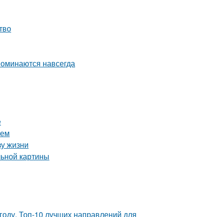
тво
апоминаются навсегда
е
ием
зу жизни
льной картины
году. Топ-10 лучших направлений для