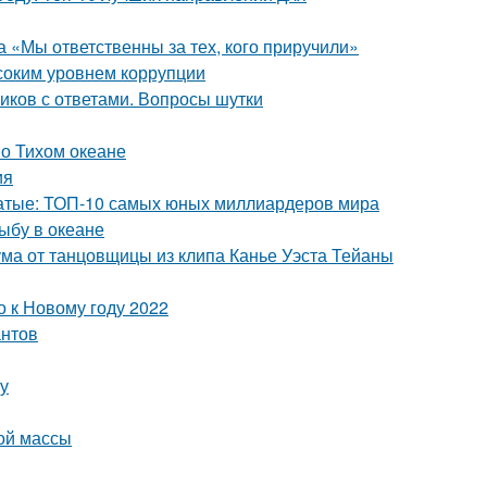
а «Мы ответственны за тех, кого приручили»
ысоким уровнем коррупции
иков с ответами. Вопросы шутки
 о Тихом океане
ия
гатые: ТОП-10 самых юных миллиардеров мира
ыбу в океане
ума от танцовщицы из клипа Канье Уэста Тейаны
о к Новому году 2022
антов
ту
ой массы