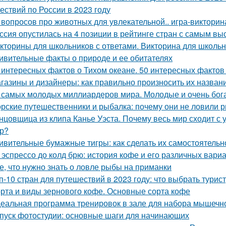
ествий по России в 2023 году
 вопросов про животных для увлекательной.. игра-викторин
ссия опустилась на 4 позиции в рейтинге стран с самым в
кторины для школьников с ответами. Викторина для школьн
ивительные факты о природе и ее обитателях
 интересных фактов о Тихом океане. 50 интересных фактов
газины и дизайнеры: как правильно произносить их назван
 самых молодых миллиардеров мира. Молодые и очень бо
рские путешественники и рыбалка: почему они не ловили р
нцовщица из клипа Канье Уэста. Почему весь мир сходит с 
р?
ивительные бумажные тигры: как сделать их самостоятельн
 эспрессо до колд брю: история кофе и его различных вари
е, что нужно знать о ловле рыбы на приманки
п-10 стран для путешествий в 2023 году: что выбрать турис
рта и виды зернового кофе. Основные сорта кофе
еальная программа тренировок в зале для набора мышечн
пуск фотостудии: основные шаги для начинающих