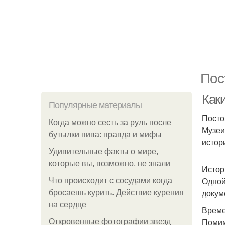
Пос
Как
Популярные материалы
Посто
Когда можно сесть за руль после
Музеи
бутылки пива: правда и мифы
истор
Удивительные факты о мире,
которые вы, возможно, не знали
Истор
Одной
Что происходит с сосудами когда
докум
бросаешь курить. Действие курения
на сердце
Време
Помим
Откровенные фотографии звезд