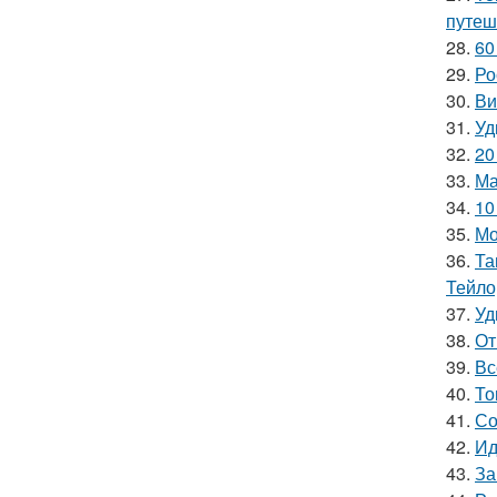
путеш
28.
60
29.
Ро
30.
Ви
31.
Уд
32.
20
33.
Ма
34.
10
35.
Мо
36.
Та
Тейло
37.
Уд
38.
От
39.
Вс
40.
То
41.
Со
42.
Ид
43.
За