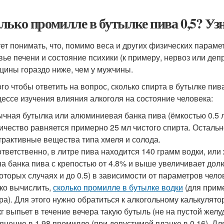
лько промилле в бутылке пива 0,5? Уз
ет понимать, что, помимо веса и других физических парам
вье печени и состояние психики (к примеру, нервоз или деп
щины гораздо ниже, чем у мужчины.
ого чтобы ответить на вопрос, сколько спирта в бутылке пи
цессе изучения влияния алкоголя на состояние человека:
чная бутылка или алюминиевая банка пива (ёмкостью 0.5 л
ичество равняется примерно 25 мл чистого спирта. Остальн
трактивные вещества типа хмеля и солода.
тветственно, в литре пива находится 140 грамм водки, или 
а банка пива с крепостью от 4.8% и выше увеличивает долю
оторых случаях и до 0.5) в зависимости от параметров челов
ко вычислить,
сколько промилле в бутылке водки
(для прим
ра). Для этого нужно обратиться к алкогольному калькулятор
кг выпьет в течение вечера такую бутыль (не на пустой желу
янение в 1.98 промилле (при допустимой планке в 0.16). Дл