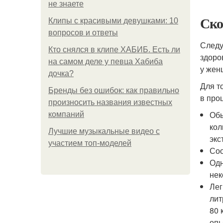
не знаете
Ско
Клипы с красивыми девушками: 10
вопросов и ответы
Следу
Кто снялся в клипе ХАБИБ. Есть ли
здоро
на самом деле у певца Хабиба
у жен
дочка?
Для т
Бренды без ошибок: как правильно
в про
произносить названия известных
Обы
компаний
кол
Лучшие музыкальные видео с
экс
участием топ-моделей
Соо
Одн
нек
Лег
лит
80 
опь