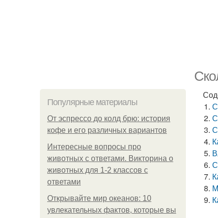
Ско
Сод
Популярные материалы
С
С
От эспрессо до колд брю: история
С
кофе и его различных вариантов
К
Интересные вопросы про
В
животных с ответами. Викторина о
С
животных для 1-2 классов с
К
ответами
М
Открывайте мир океанов: 10
К
увлекательных фактов, которые вы