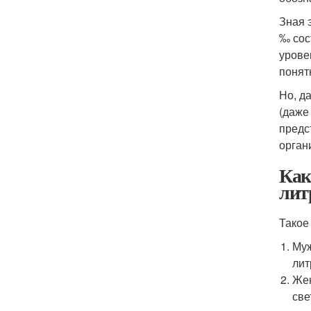
Зная 
‰ сос
урове
понят
Но, д
(даже
предс
орган
Как
лит
Такое
Муж
лит
Жен
све