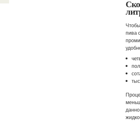
Ско
лит
Чтобы
пива 
проми
удобн
чет
пол
сот
тыс
Проце
меньш
данно
жидко