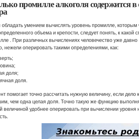
лько промилле алкоголя содержится в 
ра
 обладать умением вычислять уровень промилле, которым ч
определенного объема и крепости, следует понять, к какой
лле . При различных вычислениях человечество уже давно 
о, нежели оперировать такими определениями, как:
верть;
овина;
ая доля;
ячная доля.
нт помогает точно рассчитать нужную величину, если дело 
им, чем одна целая доля. Точно такую же функцию выполня
й величиной удобнее оперировать при вычислении уровня 
сть.