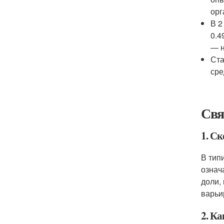
орг
В 2
0.4
— н
Ста
сре
Свя
1. С
В тип
означ
доли,
варьи
2. Ка