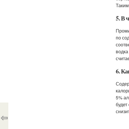
Таким
5. В 
Проми
по со
соотв
водка
счита
6. Ка
Содер
калор
5% ал
будет
снизи
⇦