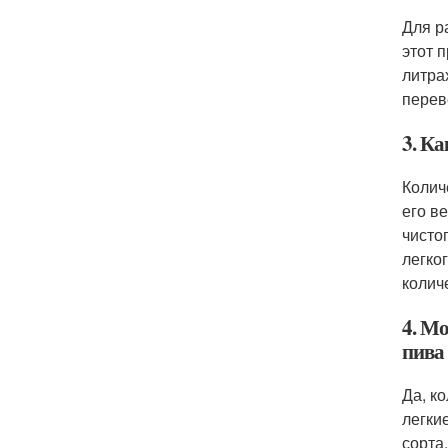
Для р
этот 
литра
перев
3. Ка
Колич
его в
чисто
легко
колич
4. Мо
пива
Да, к
легки
сорта