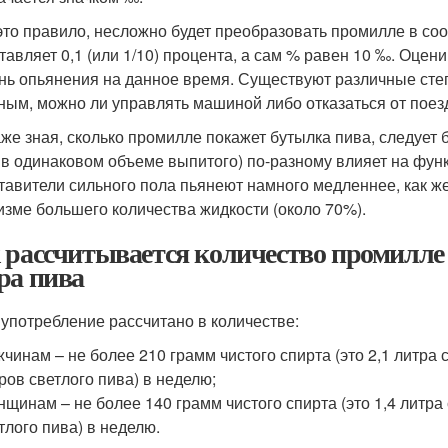
это правило, несложно будет преобразовать промилле в соо
тавляет 0,1 (или 1/10) процента, а сам % равен 10 ‰. Оцен
нь опьянения на данное время. Существуют различные сте
ным, можно ли управлять машиной либо отказаться от поез
аже зная, сколько промилле покажет бутылка пива, следует б
 в одинаковом объеме выпитого) по-разному влияет на фун
тавители сильного пола пьянеют намного медленнее, как 
изме большего количества жидкости (около 70%).
 рассчитывается количество промилле в
ра пива
 употребление рассчитано в количестве:
чинам – не более 210 грамм чистого спирта (это 2,1 литра с
ров светлого пива) в неделю;
щинам – не более 140 грамм чистого спирта (это 1,4 литра 
тлого пива) в неделю.