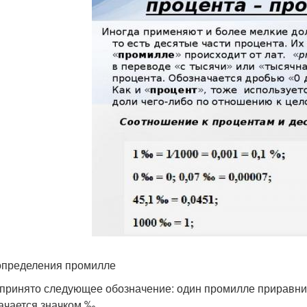
определения промилле
принято следующее обозначение: один промилле приравнив
ачается значком ‰.