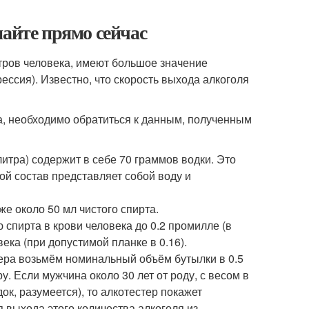
найте прямо сейчас
етров человека, имеют большое значение
рессия). Известно, что скорость выхода алкоголя
ва, необходимо обратиться к данным, полученным
итра) содержит в себе 70 граммов водки. Это
ой состав представляет собой воду и
же около 50 мл чистого спирта.
 спирта в крови человека до 0.2 промилле (в
ека (при допустимой планке в 0.16).
ера возьмём номинальный объём бутылки в 0.5
у. Если мужчина около 30 лет от роду, с весом в
док, разумеется), то алкотестер покажет
я выхода этого количества алкоголя из