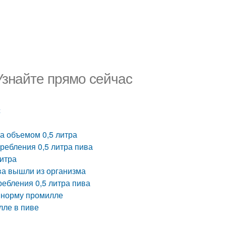
Узнайте прямо сейчас
с
а объемом 0,5 литра
ребления 0,5 литра пива
литра
ива вышли из организма
ребления 0,5 литра пива
ю норму промилле
лле в пиве