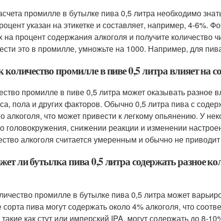
асчета промилле в бутылке пива 0,5 литра необходимо знат
процент указан на этикетке и составляет, например, 4-6%. Ф
х на процент содержания алкоголя и получите количество чи
ести это в промилле, умножьте на 1000. Например, для пива 
к количество промилле в пиве 0,5 литра влияет на с
ество промилле в пиве 0,5 литра может оказывать разное в
еса, пола и других факторов. Обычно 0,5 литра пива с сод
го алкоголя, что может привести к легкому опьянению. У не
го головокружения, снижении реакции и изменении настрое
ество алкоголя считается умеренным и обычно не приводит
жет ли бутылка пива 0,5 литра содержать разное ко
оличество промилле в бутылке пива 0,5 литра может варьир
е сорта пива могут содержать около 4% алкоголя, что соотве
, такие как стут или имперский IPA, могут содержать до 8-10