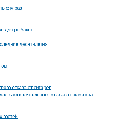
 тысяч раз
во для рыбаков
оследние десятилетия
гом
рого отказа от сигарет
ля самостоятельного отказа от никотина
х гостей