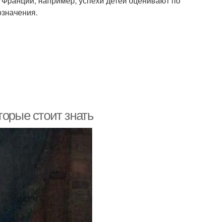
х Франции, например, успехи детей оценивают по
означения.
торые стоит знать