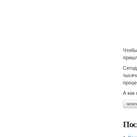
Чтобы
пришл
Сегод
тысяч
проце
А как
читат
Пос