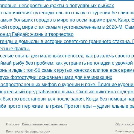
рповые: невероятные факты о популярных рыбках
з напряжения: путеводитель по отказу от курения без лиш
самых больших городов в мире по всем параметрам. Каир,
кой город мира стал самым густонаселенным в 2023-М. Сам
онид Гайдай: жизнь и творчество
генды и домыслы в истории советского граненого стакана.
есные факты.
селые опыты для маленьких непосед: как развлечь своего 
ймай рыбу без проблем: как устранить неполадки с удочкой
онь и льды: топ-50 самых крутых женских клипов всех врем
пуск фотостудии: основные шаги для начинающих
распространенных мифов о курении и раке. Влияние курени
ертельный вред табачного дыма. Сколько никотина содержи
к быстро восстановиться после запоя. Когда без помощи на
ба протоптер живет в грязи. Протоптеры – удивительные р
Контакты
Пользовательское соглашение
Обратная св
Политика конфидециальности
Копирование раз