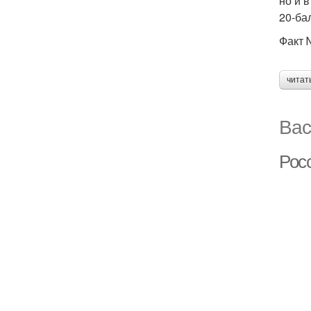
но и 
20-ба
Факт 
читат
Вас
Рос