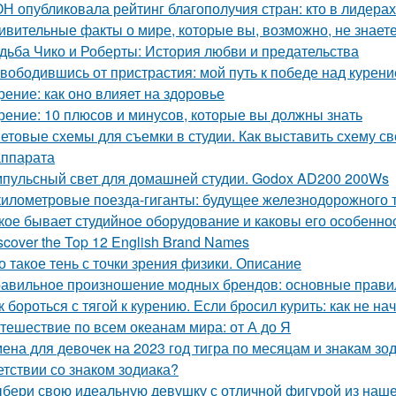
Н опубликовала рейтинг благополучия стран: кто в лидерах
ивительные факты о мире, которые вы, возможно, не знает
дьба Чико и Роберты: История любви и предательства
вободившись от пристрастия: мой путь к победе над курен
рение: как оно влияет на здоровье
рение: 10 плюсов и минусов, которые вы должны знать
етовые схемы для съемки в студии. Как выставить схему св
ппарата
пульсный свет для домашней студии. Godox AD200 200Ws
километровые поезда-гиганты: будущее железнодорожного 
кое бывает студийное оборудование и каковы его особенно
scover the Top 12 English Brand Names
о такое тень с точки зрения физики. Описание
авильное произношение модных брендов: основные прави
к бороться с тягой к курению. Если бросил курить: как не на
тешествие по всем океанам мира: от А до Я
ена для девочек на 2023 год тигра по месяцам и знакам зод
етствии со знаком зодиака?
бери свою идеальную девушку с отличной фигурой из наш