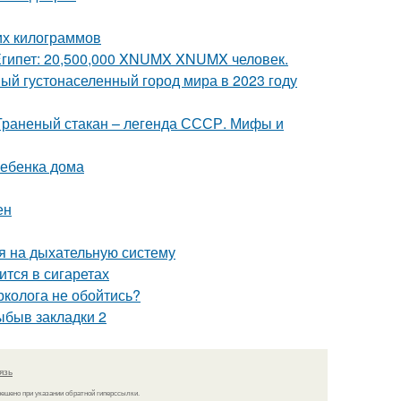
них килограммов
 Египет: 20,500,000 XNUMX XNUMX человек.
ый густонаселенный город мира в 2023 году
 Граненый стакан – легенда СССР. Мифы и
ребенка дома
ен
я на дыхательную систему
тся в сигаретах
рколога не обойтись?
ыбыв закладки 2
язь
решено при указании обратной гиперссылки.