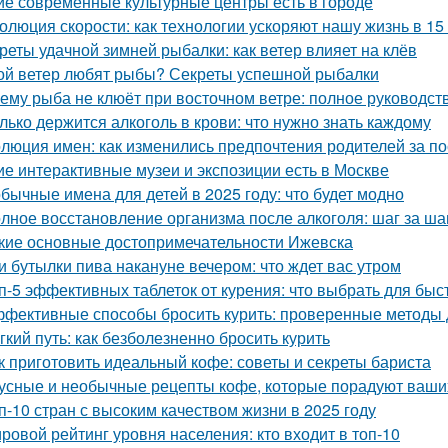
ие современные культурные центры есть в городе
олюция скорости: как технологии ускоряют нашу жизнь в 15
реты удачной зимней рыбалки: как ветер влияет на клёв
ой ветер любят рыбы? Секреты успешной рыбалки
ему рыба не клюёт при восточном ветре: полное руководст
лько держится алкоголь в крови: что нужно знать каждому
люция имен: как изменились предпочтения родителей за п
ие интерактивные музеи и экспозиции есть в Москве
бычные имена для детей в 2025 году: что будет модно
лное восстановление организма после алкоголя: шаг за ша
кие основные достопримечательности Ижевска
и бутылки пива накануне вечером: что ждет вас утром
п-5 эффективных таблеток от курения: что выбрать для быст
фективные способы бросить курить: проверенные методы д
гкий путь: как безболезненно бросить курить
к приготовить идеальный кофе: советы и секреты бариста
усные и необычные рецепты кофе, которые порадуют ваши
п-10 стран с высоким качеством жизни в 2025 году
ровой рейтинг уровня населения: кто входит в топ-10