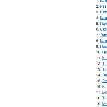
1.
Как
2.
Рев
3.
Сек
4.
Как
5.
Поч
6.
Ско
7.
Эво
8.
Как
9.
Нео
10.
По
11.
Ка
12.
Тр
13.
То
14.
Эф
15.
Ле
16.
Ка
17.
Вк
18.
То
19.
Ми