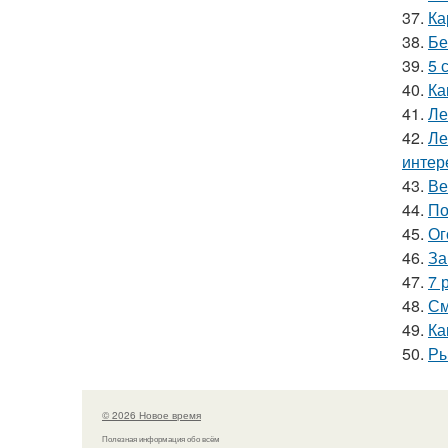
37.
Ка
38.
Бе
39.
5 
40.
Ка
41.
Ле
42.
Ле
интер
43.
Ве
44.
По
45.
Ог
46.
За
47.
7 
48.
См
49.
Ка
50.
Ры
© 2026 Новое время
Полезная информация обо всём