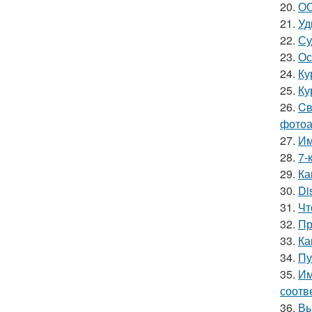
20.
ОО
21.
Уд
22.
Су
23.
Ос
24.
Ку
25.
Ку
26.
Cв
фотоа
27.
Им
28.
7-
29.
Ка
30.
Di
31.
Чт
32.
Пр
33.
Ка
34.
Пу
35.
Им
соотв
36.
Вы