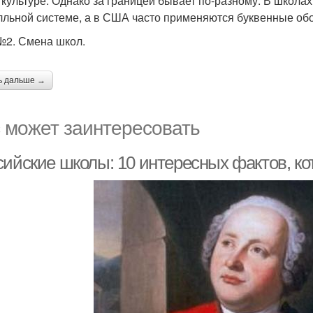
в культуре. Однако за границей бывает по-разному. В школа
лльной системе, а в США часто применяются буквенные об
№2. Смена школ.
ь дальше →
 может заинтересовать
сийские школы: 10 интересных фактов, ко