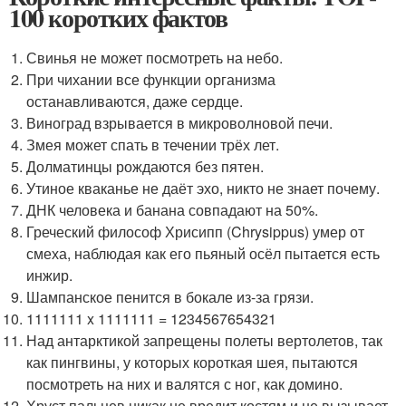
100 коротких фактов
Свинья не может посмотреть на небо.
При чихании все функции организма
останавливаются, даже сердце.
Виноград взрывается в микроволновой печи.
Змея может спать в течении трёх лет.
Долматинцы рождаются без пятен.
Утиное кваканье не даёт эхо, никто не знает почему.
ДНК человека и банана совпадают на 50%.
Греческий философ Хрисипп (Chrysippus) умер от
смеха, наблюдая как его пьяный осёл пытается есть
инжир.
Шампанское пенится в бокале из-за грязи.
1111111 x 1111111 = 1234567654321
Над антарктикой запрещены полеты вертолетов, так
как пингвины, у которых короткая шея, пытаются
посмотреть на них и валятся с ног, как домино.
Хруст пальцев никак не вредит костям и не вызывает