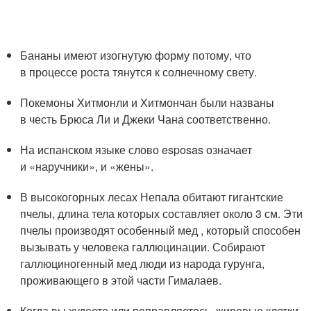
Бананы имеют изогнутую форму потому, что
в процессе роста тянутся к солнечному свету.
Покемоны Хитмонли и Хитмончан были названы
в честь Брюса Ли и Джеки Чана соответственно.
На испанском языке слово esposas означает
и «наручники», и «жены».
В высокогорных лесах Непала обитают гигантские
пчелы, длина тела которых составляет около 3 см. Эти
пчелы производят особенный мед , который способен
вызывать у человека галлюцинации. Собирают
галлюциногенный мед люди из народа гурунга,
проживающего в этой части Гималаев.
Когда вы худеете или поправляетесь, жировые клетки