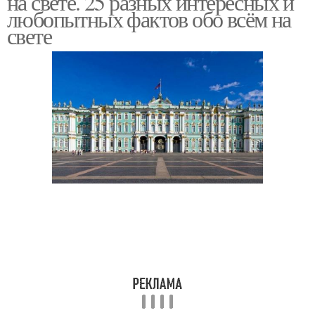
на свете. 25 разных интересных и
любопытных фактов обо всём на
свете
Факты из науки
Подтвержденные факты
10 энциклопедические
Страшные факты
факты
Неожиданные факты
Удивительные факты
Отборные факты
Географические факты