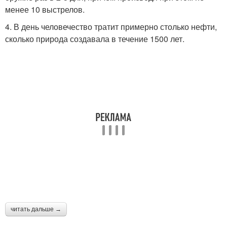
менее 10 выстрелов.
4. В день человечество тратит примерно столько нефти,
Дикие факты
Занимательные факты
сколько природа создавала в течение 1500 лет.
Головокружительные
Факты для мамочек
факты
Необычные факты
Позорные факты
Факты из истории
Ложные факты
читать дальше →