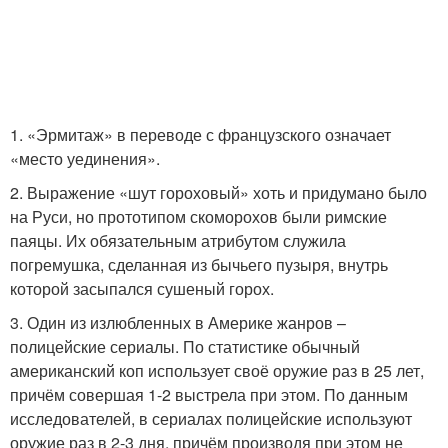
Исторические факты
Факты об истории
1. «Эрмитаж» в переводе с французского означает
«место уединения».
Познавательные факты
Невероятные факты
2. Выражение «шут гороховый» хоть и придумано было
на Руси, но прототипом скоморохов были римские
паяцы. Их обязательным атрибутом служила
погремушка, сделанная из бычьего пузыря, внутрь
Факты об окружающем
которой засыпался сушеный горох.
Короткие факты
мире
3. Один из излюбленных в Америке жанров –
полицейские сериалы. По статистике обычный
американский коп использует своё оружие раз в 25 лет,
причём совершая 1-2 выстрела при этом. По данным
Малоизвестные факты
Факты из жизни
исследователей, в сериалах полицейские используют
оружие раз в 2-3 дня, причём производя при этом не