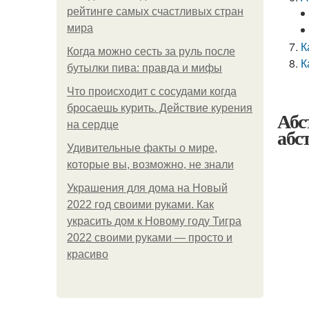
рейтинге самых счастливых стран
мира
К
Когда можно сесть за руль после
К
бутылки пива: правда и мифы
Что происходит с сосудами когда
бросаешь курить. Действие курения
Абс
на сердце
абс
Удивительные факты о мире,
которые вы, возможно, не знали
Украшения для дома на Новый
2022 год своими руками. Как
украсить дом к Новому году Тигра
2022 своими руками — просто и
красиво