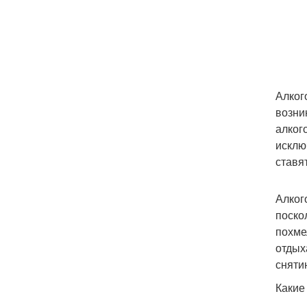
Алког
возни
алког
исклю
ставя
Алког
поско
похме
отдых
сняти
Какие