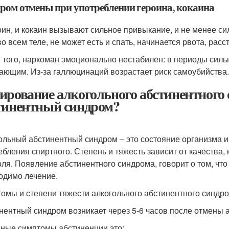
ром отмены при употреблении героина, кокаина
оин, и кокаин вызывают сильное привыкание, и не менее с
о всем теле, не может есть и спать, начинается рвота, расс
 того, наркоман эмоционально нестабилен: в периоды сильн
ающим. Из-за галлюцинаций возрастает риск самоубийства.
ирование алкогольного абстинентного 
тинентный синдром?
ольный абстинентный синдром – это состояние организма и 
ебления спиртного. Степень и тяжесть зависит от качества,
оля. Появление абстинентного синдрома, говорит о том, что
одимо лечение.
омы и степени тяжести алкогольного абстинентного синдр
нентный синдром возникает через 5-6 часов после отмены а
ные симптомы абстиненции это: