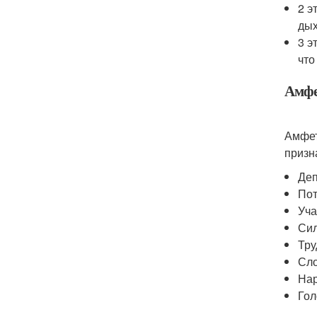
2 э
дых
3 э
что
Амфе
Амфет
призн
Деп
Пот
Уча
Сил
Тру
Сло
Нар
Гол