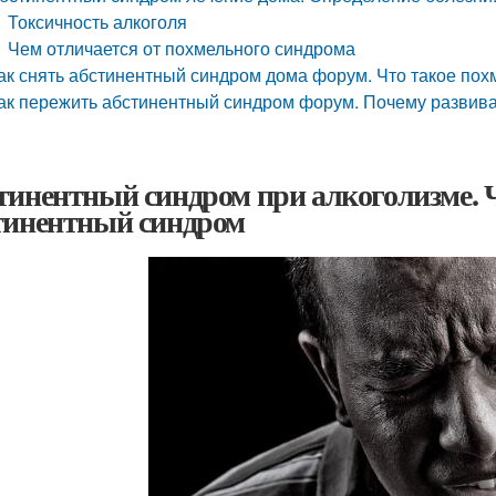
Токсичность алкоголя
Чем отличается от похмельного синдрома
ак снять абстинентный синдром дома форум. Что такое пох
ак пережить абстинентный синдром форум. Почему развив
тинентный синдром при алкоголизме. 
тинентный синдром