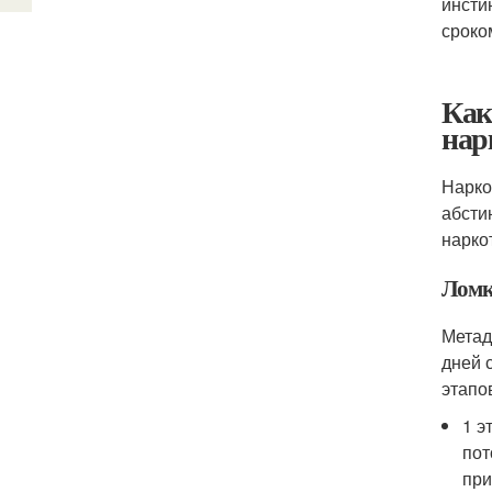
инсти
сроко
Как
нар
Нарко
абсти
нарко
Ломк
Метад
дней 
этапо
1 э
пот
при