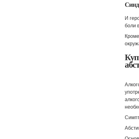
Синд
И гер
боли в
Кроме
окруж
Куп
абс
Алког
употр
алког
необх
Симпт
Абсти
Основ