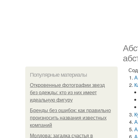
Абс
абс
Сод
Популярные материалы
А
К
Откровенные фотографии звезд
без одежды: кто из них имеет
идеальную фигуру
Бренды без ошибок: как правильно
К
произносить названия известных
А
компаний
А
Молдова: загадка счастья в
А