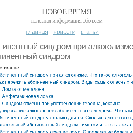
НОВОЕ ВРЕМЯ
полезная информация обо всём
главная
новости
статьи
тинентный синдром при алкоголизме
тинентный синдром
ержание
бстинентный синдром при алкоголизме. Что такое алкогол
ак пережить абстинентный синдром. Виды самых опасных н
Ломка от метадона
Амфетаминовая ломка
Синдром отмены при употреблении героина, кокаина
упирование алкогольного абстинентного синдрома. Что та
бстинентный синдром сколько длится. Сколько длится выхо
лкогольный абстинентный синдром симптомы. Что такое ал
бстинентный синдром лечение дома. Определение болезни