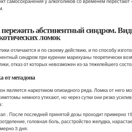
нкт самосохранения у алкоголиков со временем перестают
м.
 пережить абстинентный синдром. Ви
котических ломок
тики отличаются и по своему действию, и по способу изгото
нентный синдром при курении марихуаны теоретически возм
тики, отказ от которых невозможен из-за тяжелейшего состо
а от метадона
он является наркотиком опиоидного ряда. Ломка от него мо
симптомы немного утихают, но через сутки они резко усили
в:
тап . После последней принятой дозы проходит примерно 15
оотделение, головная боль, расстройство желудка, нараста
мерно 3 дня.