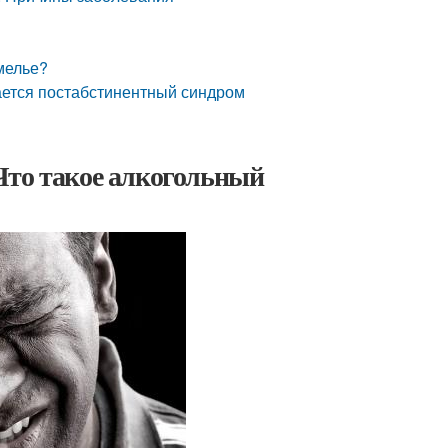
мелье?
ается постабстинентный синдром
Что такое алкогольный