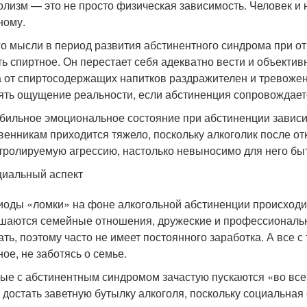
олизм — это не просто физическая зависимость. Человек и 
ному.
го мысли в период развития абстинентного синдрома при от
ть спиртное. Он перестает себя адекватно вести и объекти
а от спиртосодержащих напитков раздражителен и тревожен
ять ощущение реальности, если абстиненция сопровождает
бильное эмоциональное состояние при абстиненции зависим
венникам приходится тяжело, поскольку алкоголик после от
тролируемую агрессию, настолько невыносимо для него бы
иальный аспект
иоды «ломки» на фоне алкогольной абстиненции происходи
шаются семейные отношения, дружеские и профессиональ
ать, поэтому часто не имеет постоянного заработка. А все с
ное, не заботясь о семье.
ые с абстинентным синдромом зачастую пускаются «во все 
 достать заветную бутылку алкоголя, поскольку социальная