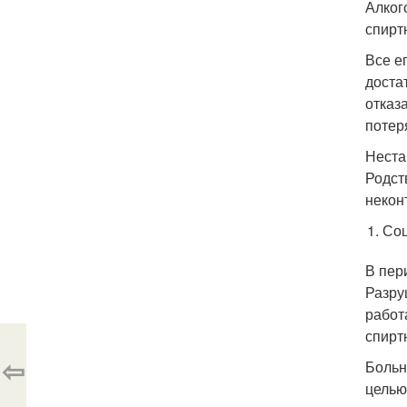
Алког
спирт
Все е
доста
отказ
потер
Неста
Родст
некон
Соц
В пер
Разру
работ
спирт
⇦
Больн
целью