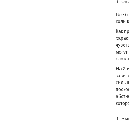
Физ
Все б
колич
Как п
харак
чувст
могут
сложн
На 3-
завис
сильн
поско
абсти
котор
Эмо