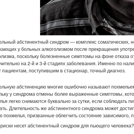
ольный абстинентный синдром — комплекс соматических, н
кающих у больных алкоголизмом после прекращения употре
олизма, поскольку болезненные симптомы на фоне отказа 
чительно на 2-й и 3-й стадиях заболевания. Именно по на
т пациентам, поступившим в стационар, точный диагноз.
ольную абстиненцию многие ошибочно называют похмельем.
льку у синдрома отмены более выраженные симптомы, кот
лья легко снимаются буквально за сутки, если соблюдать п
ать. Длительность же абстинентного синдрома может достиг
ю похмелья, призванные облегчить состояние зависимого, п
 риски несет абстинентный синдром для пьющего человека?