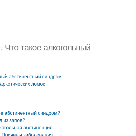
. Что такое алкогольный
ьный абстинентный синдром
аркотических ломок
кое абстинентный синдром?
д из запоя?
когольная абстиненция
. Причины заболевания