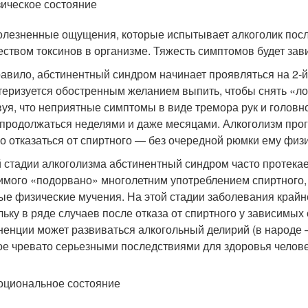
ическое состояние
олезненные ощущения, которые испытывает алкоголик посл
еством токсинов в организме. Тяжесть симптомов будет зави
равило, абстинентный синдром начинает проявляться на 2-й
теризуется обостренным желанием выпить, чтобы снять «ло
вуя, что неприятные симптомы в виде тремора рук и головн
 продолжаться неделями и даже месяцами. Алкоголизм прог
о отказаться от спиртного — без очередной рюмки ему физи
й стадии алкоголизма абстинентный синдром часто протек
имого «подорвано» многолетним употреблением спиртного, 
ые физические мучения. На этой стадии заболевания крайн
льку в ряде случаев после отказа от спиртного у зависимы
ненции может развиваться алкогольный делирий (в народе —
ое чревато серьезными последствиями для здоровья челове
циональное состояние