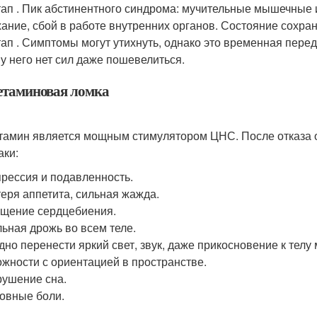
тап . Пик абстинентного синдрома: мучительные мышечные и
ание, сбой в работе внутренних органов. Состояние сохраня
тап . Симптомы могут утихнуть, однако это временная пере
 у него нет сил даже пошевелиться.
таминовая ломка
амин является мощным стимулятором ЦНС. После отказа 
аки:
рессия и подавленность.
еря аппетита, сильная жажда.
щение сердцебиения.
ьная дрожь во всем теле.
дно перенести яркий свет, звук, даже прикосновение к тел
жности с ориентацией в пространстве.
ушение сна.
овные боли.