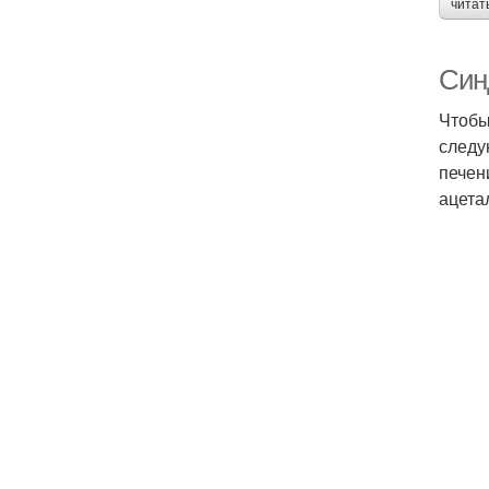
читат
Син
Чтобы
следу
печен
ацета