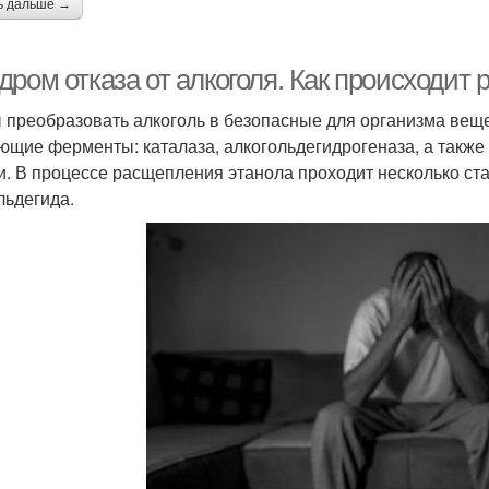
ь дальше →
дром отказа от алкоголя. Как происходит
 преобразовать алкоголь в безопасные для организма веще
ющие ферменты: каталаза, алкогольдегидрогеназа, а такж
и. В процессе расщепления этанола проходит несколько ст
льдегида.