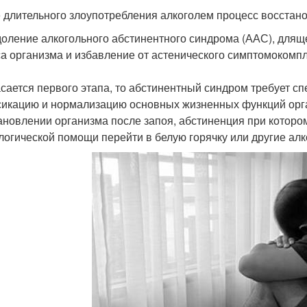
 длительного злоупотребления алкоголем процесс восстано
оление алкогольного абстинентного синдрома (ААС), длящ
са организма и избавление от астенического симптомокомп
асается первого этапа, то абстинентный синдром требует 
сикацию и нормализацию основных жизненных функций орга
ановлении организма после запоя, абстиненция при котором
логической помощи перейти в белую горячку или другие ал