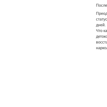
После
Преод
стату
дней.
Что к
деток
восст
нарко