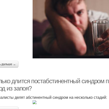
ь дальше →
лько длится постабстинентный синдром п
од из запоя?
алисты делят абстинентный синдром на несколько стадий: