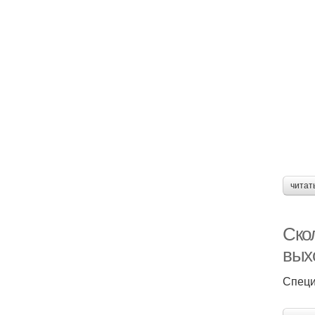
читат
Ско
вых
Специ