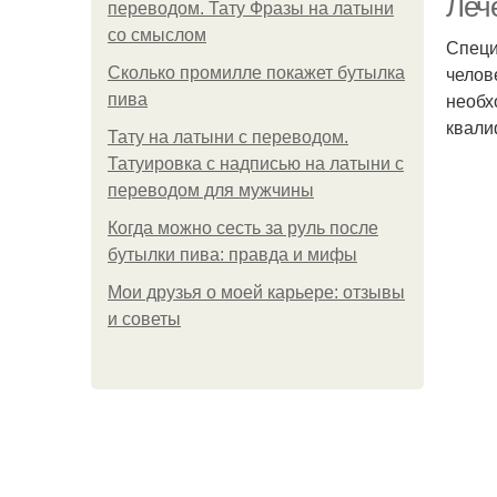
Лече
переводом. Тату Фразы на латыни
со смыслом
Специ
челов
Сколько промилле покажет бутылка
необх
пива
квали
Тату на латыни с переводом.
Татуировка с надписью на латыни с
переводом для мужчины
Когда можно сесть за руль после
бутылки пива: правда и мифы
Мои друзья о моей карьере: отзывы
и советы