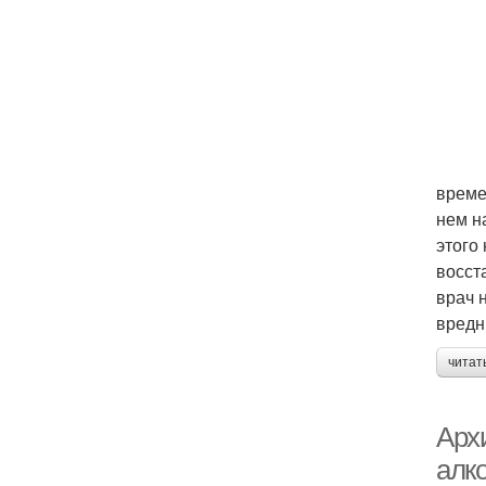
време
нем н
этого
восст
врач 
вредн
читат
Архи
алко