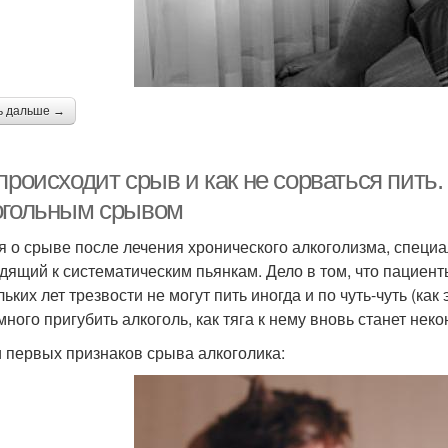
ь дальше →
происходит срыв и как не сорваться пить
огольным срывом
я о срыве после лечения хронического алкоголизма, специа
дящий к систематическим пьянкам. Дело в том, что пациент
льких лет трезвости не могут пить иногда и по чуть-чуть (ка
много пригубить алкоголь, как тяга к нему вновь станет нек
 первых признаков срыва алкоголика: