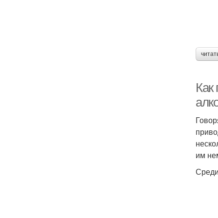
читат
Как 
алк
Говор
приво
неско
им не
Среди