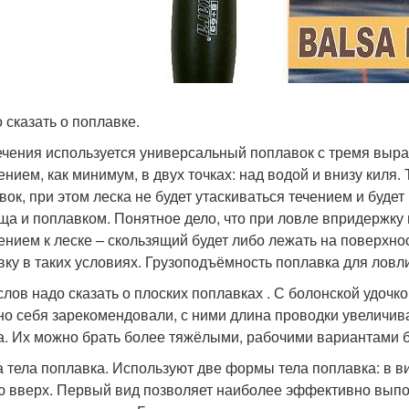
 сказать о поплавке.
ечения используется универсальный поплавок с тремя выра
ением, как минимум, в двух точках: над водой и внизу киля
вок, при этом леска не будет утаскиваться течением и буде
ща и поплавком. Понятное дело, что при ловле впридержку 
ением к леске – скользящий будет либо лежать на поверхнос
вку в таких условиях. Грузоподъёмность поплавка для ловли 
слов надо сказать о плоских поплавках . С болонской удочко
но себя зарекомендовали, с ними длина проводки увеличива
а. Их можно брать более тяжёлыми, рабочими вариантами б
 тела поплавка. Используют две формы тела поплавка: в ви
ю вверх. Первый вид позволяет наиболее эффективно выпо