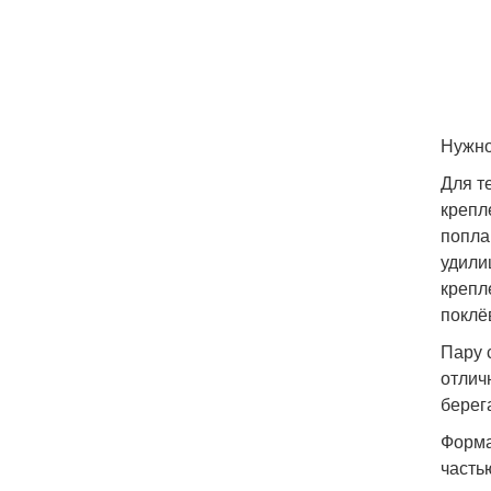
Нужно
Для т
крепл
попла
удили
крепл
поклё
Пару 
отлич
берег
Форма
часть