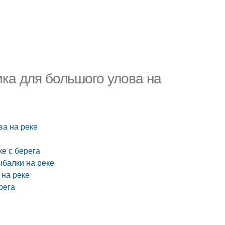
ика для большого улова на
ва на реке
е с берега
ыбалки на реке
 на реке
рега