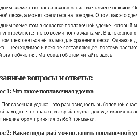
дним элементом поплавочной оснастки является крючок. О
ой леске, а может крепиться на поводке. О том, как это сде
дним элементом в оснастке поплавочной удочке, который мы
т употребляется не со всеми поплавчанками. В штекерной р
 комплектоваться ей только для хранения лески. Однако в д
ка – необходимое и важное составляющее. поэтому рассмо
й этап обучения. Материал об этом читайте здесь.
занные вопросы и ответы:
ос 1: Что такое поплавочная удочка
: Поплавочная удочка - это разновидность рыболовной снаст
ой находится поплавок, который служит для удержания на 
т индикатором принятия рыбой приманки.
ос 2: Какие виды рыб можно ловить поплавочной уд