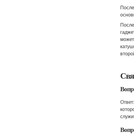
После
основн
После
гадже
может
катуш
второ
Свя
Вопр
Ответ
котор
служи
Вопр