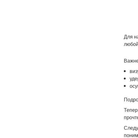
Для н
любой
Важне
виз
уде
осу
Подро
Тепер
прочт
Следу
поним