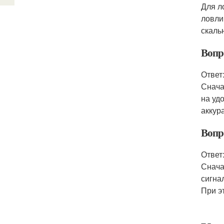
Для л
ловли
скаль
Вопр
Ответ
Снача
на уд
аккур
Вопр
Ответ
Снача
сигна
При э