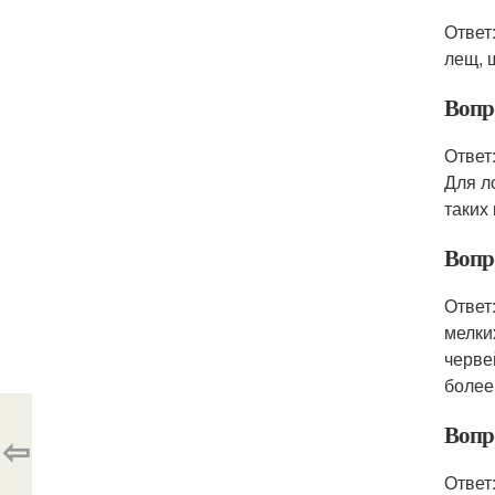
Ответ
лещ, щ
Вопр
Ответ
Для л
таких
Вопр
Ответ
мелки
черве
более
Вопр
⇦
Ответ