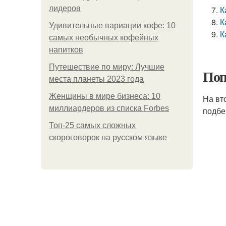
лидеров
К
К
Удивительные вариации кофе: 10
К
самых необычных кофейных
напитков
Путешествие по миру: Лучшие
Поп
места планеты 2023 года
Женщины в мире бизнеса: 10
На вт
миллиардеров из списка Forbes
подбе
Топ-25 самых сложных
скороговорок на русском языке