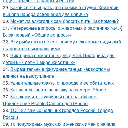
году. Парадокс Украины и России
29.
Какой свет выбрать для съемки в студии. Критерии
выбора набора освещения для новичка
30.
Может ли алкоголик сам бросить пить. Как помочь?
31.
Интересные вопросы о животных и растениях №4. §
Блок первый «Общие вопросы»
32.
Эту рыбу никто не ест: почему некоторые виды рыб
становятся вымирающими
33.
Викторина о животных для детей. Викторина для
детей 6–7 лет «В мире животных»
34.
Выразительные фигурные танцы: как костюмы
влияют на выступление
35.
Удивительные факты о природе и ее обитателях
36.
Как использовать вспышку на камере iPhone
37.
Как включить студийный свет на айфоне.
Приложение Profoto Camera для iPhone
38.
ТОП-27 самых больших городов России. Города
России
39.
10 популярных мужских и женских имен с начала