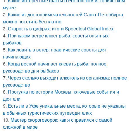
1.
Какие интересные факты о Ростовском историческом
музее
2.
Какие из достопримечательностей Санкт-Петербурга
можно посетить бесплатно
3.
Скорость в цифрах: итоги Speedtest Global Index
4.
При каком ветре клюет рыба: советы опытных
рыбаков
5.
Как ловить в ветер: практические советы для
начинающих
6.
Когда весной начинает клевать рыба: полное
руководство для рыбаков
7.
Через сколько выходит алкоголь из организма: полное
руководство
8.
Прогулка по истории Москвы: ключевые события и
деятели
9.
Есть ли в Уфе уникальные места, которые не указаны
в обычных туристических путеводителях
10.
Мастер скороговорок: как я справился с самой
сложной в мире