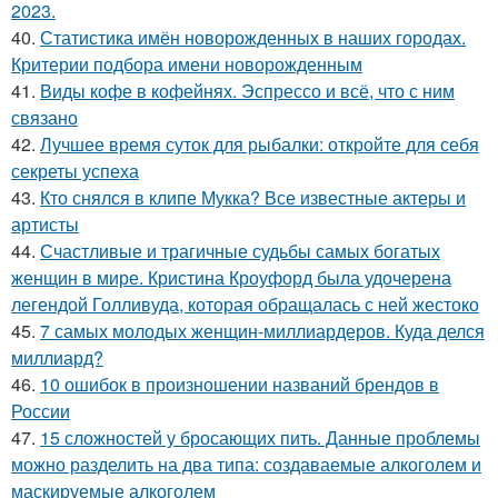
2023.
40.
Статистика имён новорожденных в наших городах.
Критерии подбора имени новорожденным
41.
Виды кофе в кофейнях. Эспрессо и всё, что с ним
связано
42.
Лучшее время суток для рыбалки: откройте для себя
секреты успеха
43.
Кто снялся в клипе Мукка? Все известные актеры и
артисты
44.
Счастливые и трагичные судьбы самых богатых
женщин в мире. Кристина Кроуфорд была удочерена
легендой Голливуда, которая обращалась с ней жестоко
45.
7 самых молодых женщин-миллиардеров. Куда делся
миллиард?
46.
10 ошибок в произношении названий брендов в
России
47.
15 сложностей у бросающих пить. Данные проблемы
можно разделить на два типа: создаваемые алкоголем и
маскируемые алкоголем