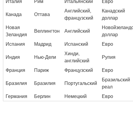
Италия
Рим
Итальянский
Евро
Английский,
Канадский
Канада
Оттава
французский
доллар
Новая
Новойзеланд
Веллингтон
Английский
Зеландия
доллар
Испания
Мадрид
Испанский
Евро
Хинди,
Индия
Нью-Дели
Рупия
английский
Франция
Париж
Французский
Евро
Бразильский
Бразилия
Бразилия
Португальский
реал
Германия
Берлин
Немецкий
Евро