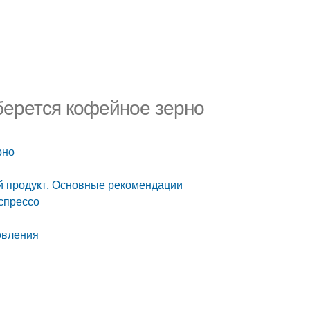
берется кофейное зерно
рно
ый продукт. Основные рекомендации
спрессо
овления