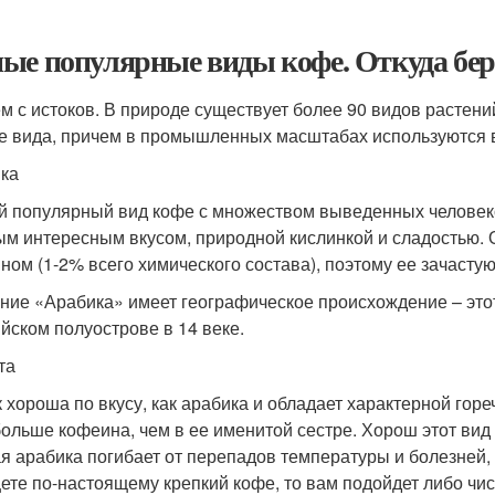
ые популярные виды кофе. Откуда бер
м с истоков. В природе существует более 90 видов растен
е вида, причем в промышленных масштабах используются вс
ка
 популярный вид кофе с множеством выведенных человеком
ым интересным вкусом, природной кислинкой и сладостью. 
ном (1-2% всего химического состава), поэтому ее зачасту
ние «Арабика» имеет географическое происхождение – это
йском полуострове в 14 веке.
та
к хороша по вкусу, как арабика и обладает характерной гореч
больше кофеина, чем в ее именитой сестре. Хорош этот вид
я арабика погибает от перепадов температуры и болезней, 
ете по-настоящему крепкий кофе, то вам подойдет либо чист