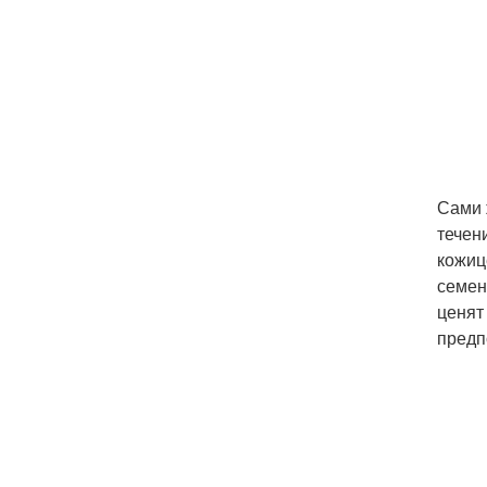
Сами 
течен
кожиц
семен
ценят
предп