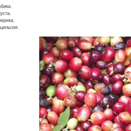
бика.
уста.
ерика.
цельсия.