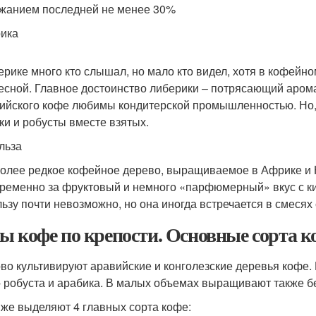
жанием последней не менее 30%
ика
ерике много кто слышал, но мало кто видел, хотя в кофейн
есной. Главное достоинство либерики – потрясающий арома
ийского кофе любимы кондитерской промышленностью. Но,
ки и робусты вместе взятых.
льза
олее редкое кофейное дерево, выращиваемое в Африке и Ю
ременно за фруктовый и немного «парфюмерный» вкус с кис
льзу почти невозможно, но она иногда встречается в смесях 
ы кофе по крепости. Основные сорта к
во культивируют аравийские и конголезские деревья кофе.
- робуста и арабика. В малых объемах выращивают также б
 же выделяют 4 главных сорта кофе: