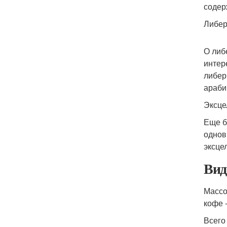
содер
Либер
О либ
интер
либер
араби
Эксце
Еще б
однов
эксце
Вид
Массо
кофе 
Всего