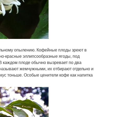
льному опылению. Кофейные плоды зреют в
мно-красные эллипсообразные ягоды, под
 В каждом плоде обычно вызревает по два
а называют жемчужными, их отбирают отдельно и
кус тоньше. Особые ценители кофе как напитка