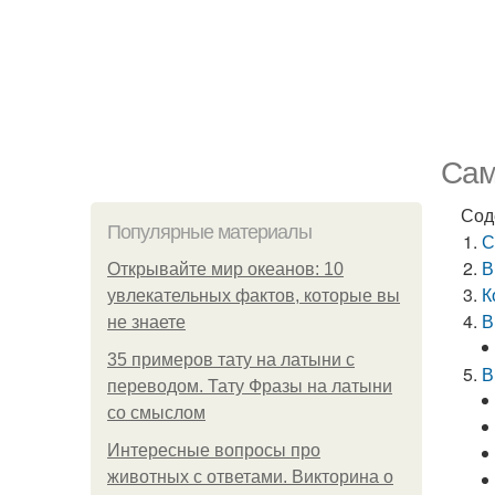
Сам
Сод
Популярные материалы
С
В
Открывайте мир океанов: 10
К
увлекательных фактов, которые вы
В
не знаете
35 примеров тату на латыни с
В
переводом. Тату Фразы на латыни
со смыслом
Интересные вопросы про
животных с ответами. Викторина о