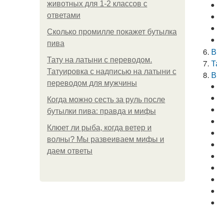
животных для 1-2 классов с
ответами
Сколько промилле покажет бутылка
пива
В
Тату на латыни с переводом.
Т
Татуировка с надписью на латыни с
В
переводом для мужчины
Когда можно сесть за руль после
бутылки пива: правда и мифы
Клюет ли рыба, когда ветер и
волны? Мы развеиваем мифы и
даем ответы