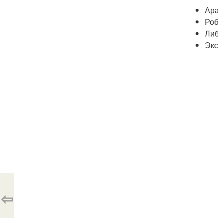
Ара
Роб
Либ
Экс
⇦