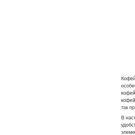
Кофей
особе
кофей
кофей
так п
В нас
удобс
элеме