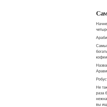
Сам
Начне
четыр
Араби
Самый
богат
кофеи
Назва
Арави
Робус
Не та
раза 
нежна
вы ищ