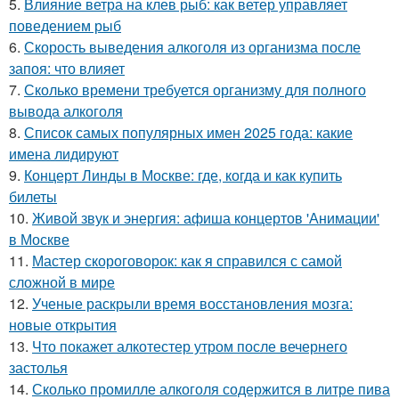
5.
Влияние ветра на клев рыб: как ветер управляет
поведением рыб
6.
Скорость выведения алкоголя из организма после
запоя: что влияет
7.
Сколько времени требуется организму для полного
вывода алкоголя
8.
Список самых популярных имен 2025 года: какие
имена лидируют
9.
Концерт Линды в Москве: где, когда и как купить
билеты
10.
Живой звук и энергия: афиша концертов 'Анимации'
в Москве
11.
Мастер скороговорок: как я справился с самой
сложной в мире
12.
Ученые раскрыли время восстановления мозга:
новые открытия
13.
Что покажет алкотестер утром после вечернего
застолья
14.
Сколько промилле алкоголя содержится в литре пива