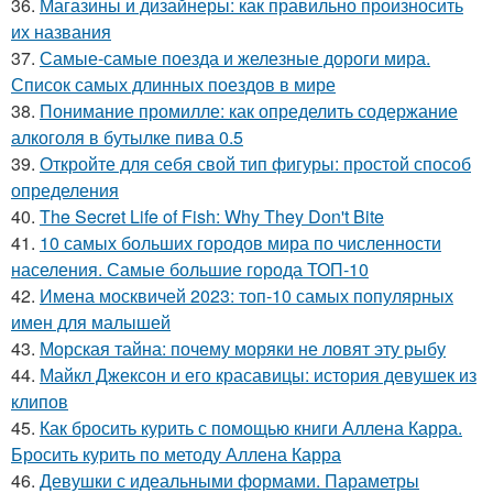
36.
Магазины и дизайнеры: как правильно произносить
их названия
37.
Самые-самые поезда и железные дороги мира.
Список самых длинных поездов в мире
38.
Понимание промилле: как определить содержание
алкоголя в бутылке пива 0.5
39.
Откройте для себя свой тип фигуры: простой способ
определения
40.
The Secret Life of Fish: Why They Don't Bite
41.
10 самых больших городов мира по численности
населения. Самые большие города ТОП-10
42.
Имена москвичей 2023: топ-10 самых популярных
имен для малышей
43.
Морская тайна: почему моряки не ловят эту рыбу
44.
Майкл Джексон и его красавицы: история девушек из
клипов
45.
Как бросить курить с помощью книги Аллена Карра.
Бросить курить по методу Аллена Карра
46.
Девушки с идеальными формами. Параметры