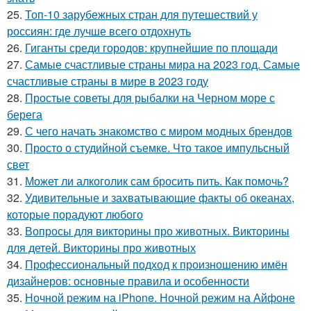
25.
Топ-10 зарубежных стран для путешествий у
россиян: где лучше всего отдохнуть
26.
Гиганты среди городов: крупнейшие по площади
27.
Самые счастливые страны мира на 2023 год. Самые
счастливые страны в мире в 2023 году
28.
Простые советы для рыбалки на Черном море с
берега
29.
С чего начать знакомство с миром модных брендов
30.
Просто о студийной съемке. Что такое импульсный
свет
31.
Может ли алкоголик сам бросить пить. Как помочь?
32.
Удивительные и захватывающие факты об океанах,
которые порадуют любого
33.
Вопросы для викторины про животных. Викторины
для детей. Викторины про животных
34.
Профессиональный подход к произношению имён
дизайнеров: основные правила и особенности
35.
Ночной режим на iPhone. Ночной режим на Айфоне