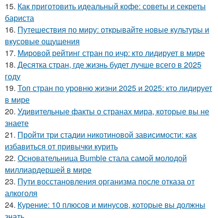
15.
Как приготовить идеальный кофе: советы и секреты
бариста
16.
Путешествия по миру: открывайте новые культуры и
вкусовые ощущения
17.
Мировой рейтинг стран по ичр: кто лидирует в мире
18.
Десятка стран, где жизнь будет лучше всего в 2025
году
19.
Топ стран по уровню жизни 2025 и 2025: кто лидирует
в мире
20.
Удивительные факты о странах мира, которые вы не
знаете
21.
Пройти три стадии никотиновой зависимости: как
избавиться от привычки курить
22.
Основательница Bumble стала самой молодой
миллиардершей в мире
23.
Пути восстановления организма после отказа от
алкоголя
24.
Курение: 10 плюсов и минусов, которые вы должны
знать