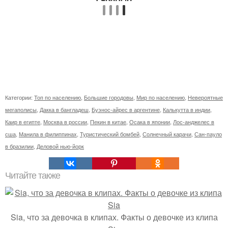
Категории:
Топ по населению
,
Большие городовы
,
Мир по населению
,
Невероятные
мегаполисы
,
Дакка в бангладеш
,
Буэнос-айрес в аргентине
,
Калькутта в индии
,
Каир в египте
,
Москва в россии
,
Пекин в китае
,
Осака в японии
,
Лос-анджелес в
сша
,
Манила в филиппинах
,
Туристический бомбей
,
Солнечный карачи
,
Сан-пауло
в бразилии
,
Деловой нью-йорк
Читайте также
Sia, что за девочка в клипах. Факты о девочке из клипа