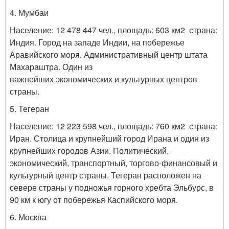
4. Мумбаи
Население: 12 478 447 чел., площадь: 603
км
2
страна:
Индия. Город на западе Индии, на побережье
Аравийского моря. Административный центр штата
Махараштра. Один из
важнейших
экономических
и
культурных
центров
страны.
5. Тегеран
Население:
12 223 598
чел., площадь:
760
км
2
страна:
Иран.
Столица
и крупнейший город
Ирана
и один из
крупнейших городов
Азии
. П
олитический,
экономический, транспортный, торгово-финансовый и
культурный центр страны.
Тегеран расположен на
севере страны у подножья горного хребта
Эльбурс
, в
90 км к югу от побережья
Каспийского моря
.
6. Москва