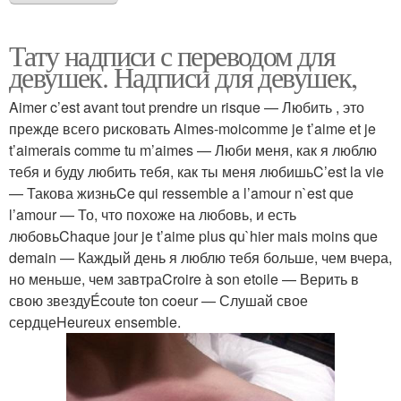
Тату надписи с переводом для
девушек. Надписи для девушек,
Aimer c’est avant tout prendre un risque — Любить , это
прежде всего рисковать Aimes-moicomme je t’aime et je
t’aimerais comme tu m’aimes — Люби меня, как я люблю
тебя и буду любить тебя, как ты меня любишьC’est la vie
— Такова жизньCe qui ressemble a l’amour n`est que
l’amour — То, что похоже на любовь, и есть
любовьChaque jour je t’aime plus qu`hier mais moins que
demain — Каждый день я люблю тебя больше, чем вчера,
но меньше, чем завтраCroire à son etoile — Верить в
свою звездуÉcoute ton coeur — Слушай свое
сердцеHeureux ensemble.