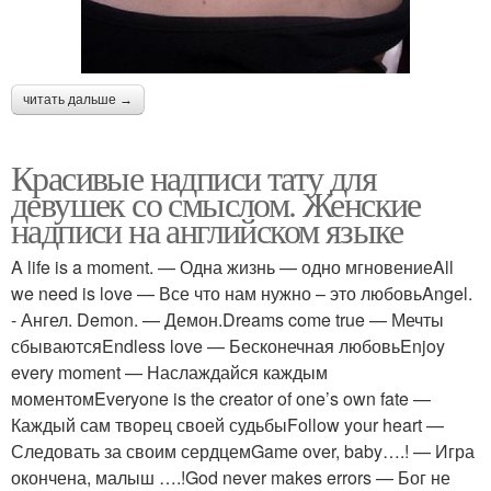
читать дальше →
Красивые надписи тату для
девушек со смыслом. Женские
надписи на английском языке
A life is a moment. — Одна жизнь — одно мгновениеAll
we need is love — Все что нам нужно – это любовьAngel.
- Ангел. Demon. — Демон.Dreams come true — Мечты
сбываютсяEndless love — Бесконечная любовьEnjoy
every moment — Наслаждайся каждым
моментомEveryone is the creator of one’s own fate —
Каждый сам творец своей судьбыFollow your heart —
Следовать за своим сердцемGame over, baby….! — Игра
окончена, малыш ….!God never makes errors — Бог не