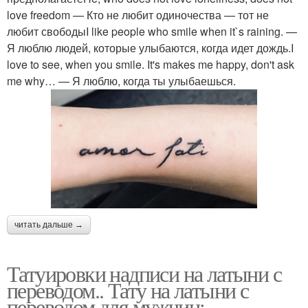
love freedom — Кто не любит одиночества — тот не
любит свободыI like people who smile when it`s raining. —
Я люблю людей, которые улыбаются, когда идет дождь.I
love to see, when you smile. It's makes me happy, don't ask
me why… — Я люблю, когда ты улыбаешься.
читать дальше →
Татуировки надписи на латыни с
переводом.. Тату на латыни с
переводом для мужчин: