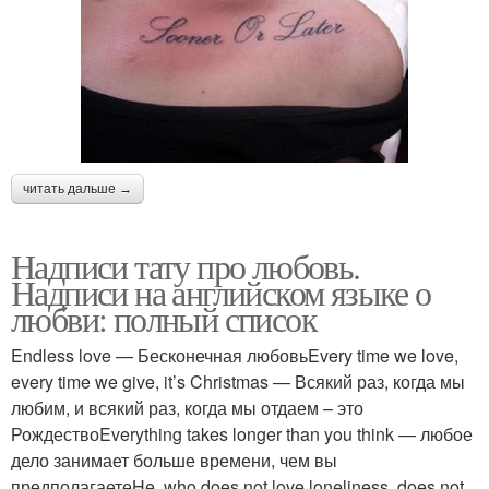
читать дальше →
Надписи тату про любовь.
Надписи на английском языке о
любви: полный список
Endless love — Бесконечная любовьEvery time we love,
every time we give, it’s Christmas — Всякий раз, когда мы
любим, и всякий раз, когда мы отдаем – это
РождествоEverything takes longer than you think — любое
дело занимает больше времени, чем вы
предполагаетеHe, who does not love loneliness, does not