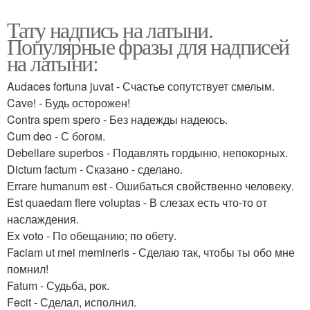
Тату надпись на латыни.
Популярные фразы для надписей
на латыни:
Audaces fortuna juvat - Счастье сопутствует смелым.
Cave! - Будь осторожен!
Contra spem spero - Без надежды надеюсь.
Cum deo - С богом.
Debellare superbos - Подавлять гордыню, непокорных.
Dictum factum - Сказано - сделано.
Еrrаrе humanum est - Ошибаться свойственно человеку.
Est quaedam flere voluptas - В слезах есть что-то от
наслаждения.
Ex voto - По обещанию; по обету.
Faciam ut mei memineris - Сделаю так, чтобы ты обо мне
помнил!
Fatum - Судьба, рок.
Fecit - Сделал, исполнил.