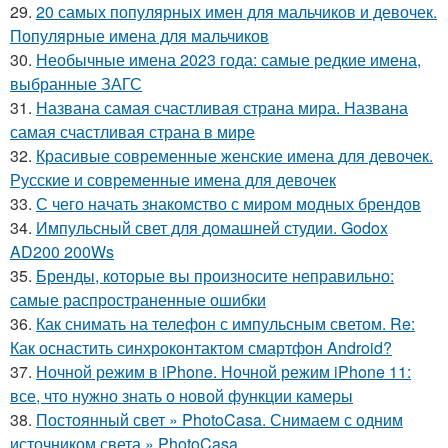
29.
20 самых популярных имен для мальчиков и девочек.
Популярные имена для мальчиков
30.
Необычные имена 2023 года: самые редкие имена,
выбранные ЗАГС
31.
Названа самая счастливая страна мира. Названа
самая счастливая страна в мире
32.
Красивые современные женские имена для девочек.
Русские и современные имена для девочек
33.
С чего начать знакомство с миром модных брендов
34.
Импульсный свет для домашней студии. Godox
AD200 200Ws
35.
Бренды, которые вы произносите неправильно:
самые распространенные ошибки
36.
Как снимать на телефон с импульсным светом. Re:
Как оснастить синхроконтактом смартфон Android?
37.
Ночной режим в iPhone. Ночной режим iPhone 11:
все, что нужно знать о новой функции камеры
38.
Постоянный свет » PhotoCasa. Снимаем с одним
источником света » PhotoCasa