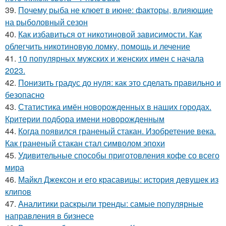
39.
Почему рыба не клюет в июне: факторы, влияющие
на рыболовный сезон
40.
Как избавиться от никотиновой зависимости. Как
облегчить никотиновую ломку, помощь и лечение
41.
10 популярных мужских и женских имен с начала
2023.
42.
Понизить градус до нуля: как это сделать правильно и
безопасно
43.
Статистика имён новорожденных в наших городах.
Критерии подбора имени новорожденным
44.
Когда появился граненый стакан. Изобретение века.
Как граненый стакан стал символом эпохи
45.
Удивительные способы приготовления кофе со всего
мира
46.
Майкл Джексон и его красавицы: история девушек из
клипов
47.
Аналитики раскрыли тренды: самые популярные
направления в бизнесе