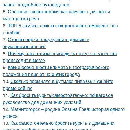
запоя: подробное руководство
5.
Сложные скороговорки: как улучшить дикцию и
мастерство речи
6.
ТОП 5 самых сложных скороговорок: сможешь без
ошибок
7.
Скороговорки: как улучшить дикцию и
звукопроизношение
8.
Почему алкоголизм приводит к потере памяти: что
происходит в мозге
9.
Какие особенности климата и географического
положения влияют на облик города
10.
Сколько промилле в бутылке пива 0,5? Узнайте
прямо сейчас
11.
Как бросить курить самостоятельно: пошаговое
руководство для домашних условий
12.
Магнитогорск – родина Элвина Грея: история одного
успеха
13.
Как самостоятельно бросить курить в домашних
условиях: эффективные методы и советы