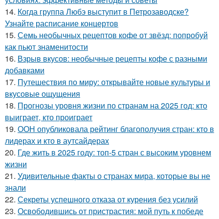
14.
Когда группа Любэ выступит в Петрозаводске?
Узнайте расписание концертов
15.
Семь необычных рецептов кофе от звёзд: попробуй
как пьют знаменитости
16.
Взрыв вкусов: необычные рецепты кофе с разными
добавками
17.
Путешествия по миру: открывайте новые культуры и
вкусовые ощущения
18.
Прогнозы уровня жизни по странам на 2025 год: кто
выиграет, кто проиграет
19.
ООН опубликовала рейтинг благополучия стран: кто в
лидерах и кто в аутсайдерах
20.
Где жить в 2025 году: топ-5 стран с высоким уровнем
жизни
21.
Удивительные факты о странах мира, которые вы не
знали
22.
Секреты успешного отказа от курения без усилий
23.
Освободившись от пристрастия: мой путь к победе