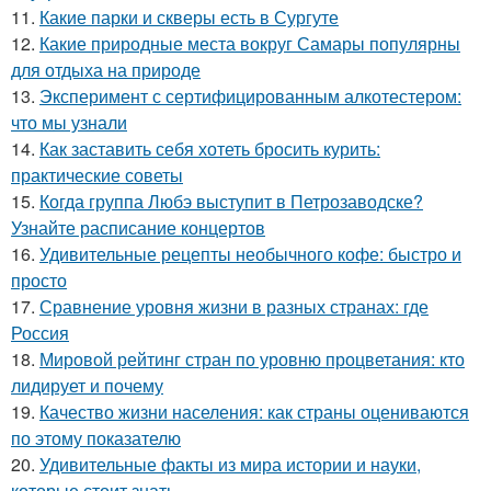
11.
Какие парки и скверы есть в Сургуте
12.
Какие природные места вокруг Самары популярны
для отдыха на природе
13.
Эксперимент с сертифицированным алкотестером:
что мы узнали
14.
Как заставить себя хотеть бросить курить:
практические советы
15.
Когда группа Любэ выступит в Петрозаводске?
Узнайте расписание концертов
16.
Удивительные рецепты необычного кофе: быстро и
просто
17.
Сравнение уровня жизни в разных странах: где
Россия
18.
Мировой рейтинг стран по уровню процветания: кто
лидирует и почему
19.
Качество жизни населения: как страны оцениваются
по этому показателю
20.
Удивительные факты из мира истории и науки,
которые стоит знать