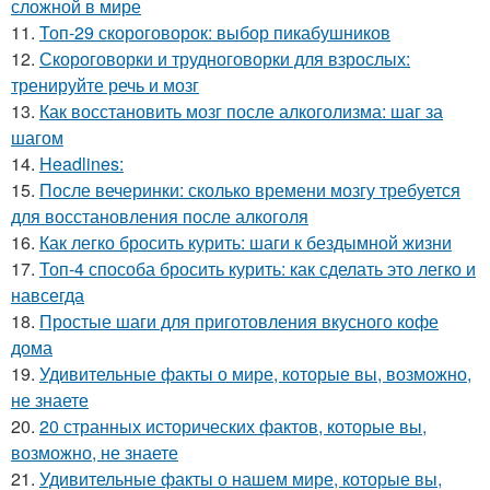
сложной в мире
11.
Топ-29 скороговорок: выбор пикабушников
12.
Скороговорки и трудноговорки для взрослых:
тренируйте речь и мозг
13.
Как восстановить мозг после алкоголизма: шаг за
шагом
14.
Headlines:
15.
После вечеринки: сколько времени мозгу требуется
для восстановления после алкоголя
16.
Как легко бросить курить: шаги к бездымной жизни
17.
Топ-4 способа бросить курить: как сделать это легко и
навсегда
18.
Простые шаги для приготовления вкусного кофе
дома
19.
Удивительные факты о мире, которые вы, возможно,
не знаете
20.
20 странных исторических фактов, которые вы,
возможно, не знаете
21.
Удивительные факты о нашем мире, которые вы,