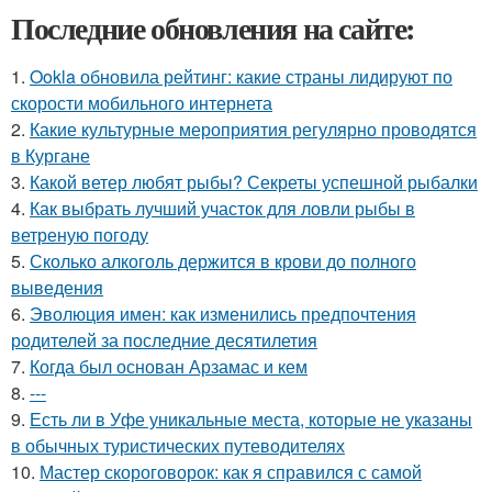
Последние обновления на сайте:
1.
Ookla обновила рейтинг: какие страны лидируют по
скорости мобильного интернета
2.
Какие культурные мероприятия регулярно проводятся
в Кургане
3.
Какой ветер любят рыбы? Секреты успешной рыбалки
4.
Как выбрать лучший участок для ловли рыбы в
ветреную погоду
5.
Сколько алкоголь держится в крови до полного
выведения
6.
Эволюция имен: как изменились предпочтения
родителей за последние десятилетия
7.
Когда был основан Арзамас и кем
8.
---
9.
Есть ли в Уфе уникальные места, которые не указаны
в обычных туристических путеводителях
10.
Мастер скороговорок: как я справился с самой