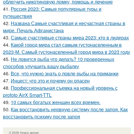
облегчить никотиновую ломку, помощь и лечение
41.
Россия 2023: Самые популярные туры и
путешествия
42.
Названа Самые счастливая и несчастная страны в
мире. Печаль Афганистана
43.
Самые счастливые страны мира 2023: кто в лидерах
44.
Какой город мира стал самым густонаселенным в
2023-М. Самый густонаселенный город мира в 2023 году
45.
Не ловится рыба что делать? 10 проверенных
способов улучшить вашу рыбалку
46.
Все, что нужно знать о ловле рыбы на приманки
47.
Инцест: что это и почему он опасен
48.
Профессиональная съемка на новый уровень с
profoto AirX Smart-TTL
49.
10 самых богатых женщин всех времен.
50.
Как восстановить нервную систему после запоя. Как
восстановить психику после запоя
© 2026 Новое время