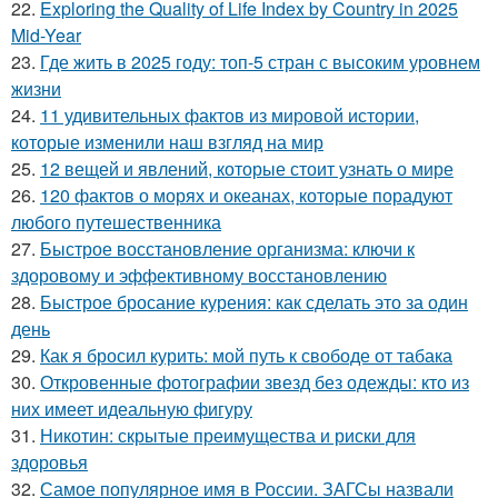
22.
Exploring the Quality of Life Index by Country in 2025
Mid-Year
23.
Где жить в 2025 году: топ-5 стран с высоким уровнем
жизни
24.
11 удивительных фактов из мировой истории,
которые изменили наш взгляд на мир
25.
12 вещей и явлений, которые стоит узнать о мире
26.
120 фактов о морях и океанах, которые порадуют
любого путешественника
27.
Быстрое восстановление организма: ключи к
здоровому и эффективному восстановлению
28.
Быстрое бросание курения: как сделать это за один
день
29.
Как я бросил курить: мой путь к свободе от табака
30.
Откровенные фотографии звезд без одежды: кто из
них имеет идеальную фигуру
31.
Никотин: скрытые преимущества и риски для
здоровья
32.
Самое популярное имя в России. ЗАГСы назвали