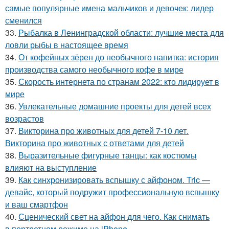
самые популярные имена мальчиков и девочек: лидер
сменился
33.
Рыбалка в Ленинградской области: лучшие места для
ловли рыбы в настоящее время
34.
От кофейных зёрен до необычного напитка: история
производства самого необычного кофе в мире
35.
Скорость интернета по странам 2022: кто лидирует в
мире
36.
Увлекательные домашние проекты для детей всех
возрастов
37.
Викторина про животных для детей 7-10 лет.
Викторина про животных с ответами для детей
38.
Выразительные фигурные танцы: как костюмы
влияют на выступление
39.
Как синхронизировать вспышку с айфоном. Tric —
девайс, который подружит профессиональную вспышку
и ваш смартфон
40.
Сценический свет на айфон для чего. Как снимать
в портретном режиме на iPhone