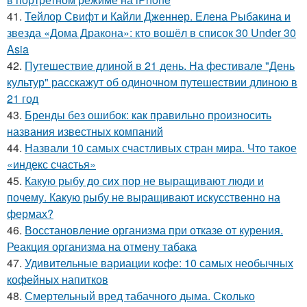
41.
Тейлор Свифт и Кайли Дженнер. Елена Рыбакина и
звезда «Дома Дракона»: кто вошёл в список 30 Under 30
Asia
42.
Путешествие длиной в 21 день. На фестивале "День
культур" расскажут об одиночном путешествии длиною в
21 год
43.
Бренды без ошибок: как правильно произносить
названия известных компаний
44.
Назвали 10 самых счастливых стран мира. Что такое
«индекс счастья»
45.
Какую рыбу до сих пор не выращивают люди и
почему. Какую рыбу не выращивают искусственно на
фермах?
46.
Восстановление организма при отказе от курения.
Реакция организма на отмену табака
47.
Удивительные вариации кофе: 10 самых необычных
кофейных напитков
48.
Смертельный вред табачного дыма. Сколько