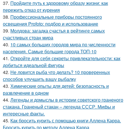
37.
Пройдите путь к здоровому образу жизни: как
пережить отказ от курения
38.
Профессиональные приборы постоянного
освещения Profoto: подбор и использование
39.
Молдова: загадка счастья в рейтинге самых
счастливых стран мира
40.
10 самых больших городов мира по численности
населения. Самые большие города ТОП-10
41.
Откройте для себя секреты привлекательности: как
добиться идеальной фигуры
42.
Не ловится рыба что делать? 10 проверенных
способов улучшить вашу рыбалку
43.
Химические опыты для детей: безопасность и
развлечение в одном
44.
Легенды и домыслы в истории советского граненого
стакана. Граненый стакан – легенда СССР. Мифы и
интересные факты.
45.
Как бросить курить с помощью книги Аллена Карра.
Бросить курить по методу Аллена Карра