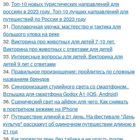
30.
Топ-10 новых туристических направлений для
россиян в 2023 году. Топ-10 лучших направлений для
путешествий по России в 2023 году
31.
Поплавочная удочка: мастерство и тактика для
большого улова на реке
32.
Викторина про животных для детей 7-10 лет.
Викторина про животных с ответами для детей
33.
Интересные вопросы для детей. Викторина для
детей 9 лет с ответами
34.
Правильное произношение: пройдитесь по сложным
названиям брендов
35.
Синхронизация студийного света со смартфоном..
Вспышка для смартфона Godox A1 (iOS, Android)
36.
Сценический свет на айфон для чего. Как снимать
в портретном режиме на iPhone
37.
Путешествие длиной в 21 день. На фестивале "День
культур" расскажут об одиночном путешествии длиною в
21 год
38.
Как провести день без табака и не упасть духом