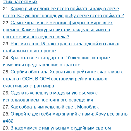
этих насекомых
21.
Какую рыбу сложнее всего поймать и какую легче
всего. Какую пресноводную рыбу легче всего поймать?
22.
Самые красивые женские фигуры в мире всех
времен. Какие фигуры считались идеальными на
протяжении последнего века?
23.
Россия в топ-15: как страна стала одной из самых
стабильных в интернете
24.
Красота вне стандартов: 10 женщин, которые
изменили представление о красоте
25.
Сербия обогнала Хорватию в рейтинге счастливых
стран от ООН. В ООН составили рейтинг самых
счастливых стран мира
26.
Сделать успешную модельную съемку с
использованием постоянного освещения
27.
Как собрать импульсный свет. Моноблок
28.
Откройте для себя мир знаний с нами: Хочу все знать
#432
29.
Знакомимся с импульсным студийным светом