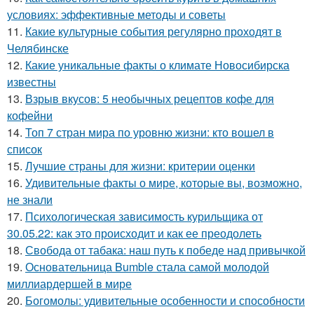
условиях: эффективные методы и советы
11.
Какие культурные события регулярно проходят в
Челябинске
12.
Какие уникальные факты о климате Новосибирска
известны
13.
Взрыв вкусов: 5 необычных рецептов кофе для
кофейни
14.
Топ 7 стран мира по уровню жизни: кто вошел в
список
15.
Лучшие страны для жизни: критерии оценки
16.
Удивительные факты о мире, которые вы, возможно,
не знали
17.
Психологическая зависимость курильщика от
30.05.22: как это происходит и как ее преодолеть
18.
Свобода от табака: наш путь к победе над привычкой
19.
Основательница Bumble стала самой молодой
миллиардершей в мире
20.
Богомолы: удивительные особенности и способности