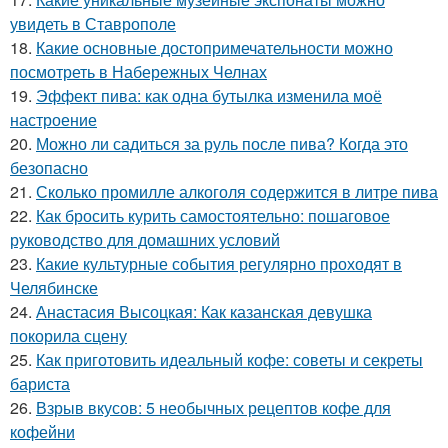
увидеть в Ставрополе
18.
Какие основные достопримечательности можно
посмотреть в Набережных Челнах
19.
Эффект пива: как одна бутылка изменила моё
настроение
20.
Можно ли садиться за руль после пива? Когда это
безопасно
21.
Сколько промилле алкоголя содержится в литре пива
22.
Как бросить курить самостоятельно: пошаговое
руководство для домашних условий
23.
Какие культурные события регулярно проходят в
Челябинске
24.
Анастасия Высоцкая: Как казанская девушка
покорила сцену
25.
Как приготовить идеальный кофе: советы и секреты
бариста
26.
Взрыв вкусов: 5 необычных рецептов кофе для
кофейни