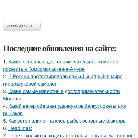
читать дальше →
Последние обновления на сайте:
1.
Какие основные достопримечательности можно
посетить в Комсомольске-на-Амуре
2.
В России протестировали самый быстрый в мире
гиперзвуковой самолет
3.
Какие самые известные достопримечательности
Москвы
4.
Какой ветер обещает удачную рыбалку: советы для
рыбаков
5.
Как ветер влияет на клёв рыбы: основные факторы
6.
Headlines:
7.
Через сколько выходит алкоголь из организма: полное