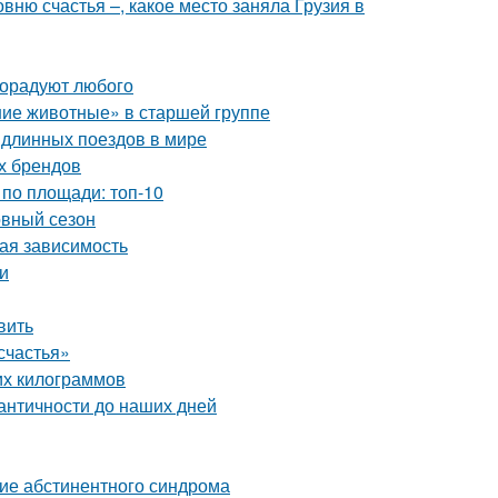
овню счастья –, какое место заняла Грузия в
порадуют любого
ие животные» в старшей группе
 длинных поездов в мире
ых брендов
по площади: топ-10
овный сезон
вая зависимость
и
вить
счастья»
них килограммов
 античности до наших дней
тие абстинентного синдрома