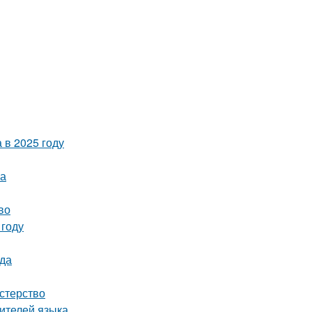
 в 2025 году
ва
во
 году
да
стерство
ителей языка