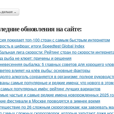
ь дальше →
ледние обновления на сайте:
сия покидает топ-100 стран с самым быстрым интернетом
рость в цифрах: итоги Speedtest Global Index
бальная лига скорости: Рейтинг стран по скорости интернета
да рыба не клюет: причины и решения
невесенняя рыбалка: 5 главных советов для хорошего уло
 ветер влияет на клёв рыбы: основные факторы
 долго алкоголь сохраняется в организме: полное руководст
ваны самые популярные и редкие имена: что нового в этом
 самых популярных имён: рейтинг лучших вариантов
мые частые и самые редкие имена новорожденных 2025 го
кие фестивали в Москве проводятся в зимнее время
тешествие по 26 сложным скороговоркам: как завоевать ма
п самых сложных скороговорок, которые запутают даже нос