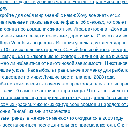
йтинг государств уровню счастья. Рейтинг стран мира по ур
году
кройте для себя мир знаний с нами: Хочу все знать #432
ивительные и захватывающие факты об океанах, которые 
кторина про домашних животных. Игра-викторина «Домашн
мые-самые поезда и железные дороги мира. Список самых
ttega Veneta и Jacquemus: История успеха двух легендарн
п 10 самых больших городов. Самый большой город в мире 
чему рыба не клюет в июне: факторы, влияющие на рыбол
жно ли избавиться от никотиновой зависимости. Никотино
чшие уловы: Как выбрать правильное приманку для рыбалк
тешествие по миру: Лучшие места планеты 2023 года
ба не хочет клевать: почему это происходит и как это испра
звали 10 самых счастливых стран мира. Что такое «индекс 
з напряжения: путеводитель по отказу от курения без лиш
 самых красивых женских фигур всех времен и народов: от
онид Гайдай: жизнь и творчество
вые тренды в женских именах: что ожидается в 2023 году
к восстановиться после длительного приема алкоголя. Сня