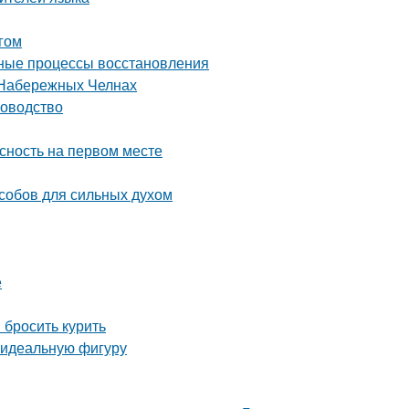
гом
одные процессы восстановления
 Набережных Челнах
ководство
асность на первом месте
особов для сильных духом
е
 бросить курить
 идеальную фигуру