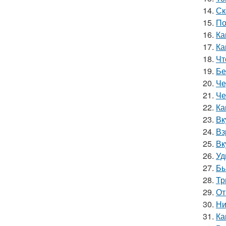
14.
Ск
15.
По
16.
Ка
17.
Ка
18.
Чт
19.
Бе
20.
Че
21.
Че
22.
Ка
23.
Вк
24.
Вз
25.
Вк
26.
Уд
27.
Бы
28.
Тр
29.
От
30.
Ни
31.
Ка