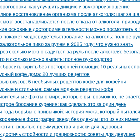
ороговорки: как улучшить дикцию и звукопроизношение
лное восстановление организма после алкоголя: шаг за ша
к мозг восстанавливается после отказа от алкоголя: прир
кие основные достопримечательности можно посмотреть в
о покажет медосвидетельствование на алкоголь: полное ру
залкогольное пиво за рулем в 2025 году: что нужно знать
рез сколько можно садиться за руль после алкоголя: безоп
го и сколько можно выпить: полное руководство
к бросить курить без посторонней помощи: 10 реальных сп
усный кофе дома: 20 лучших рецептов
рыв вкусов: 5 необычных рецептов кофе для кофейни
усные и стильные: самые модные рецепты кофе
ивительные факты о мире, которые вы, возможно, не знает
строе бросание курения: как сделать это за один день
и года борьбы с привычкой: история мужа, который пытался
кровенные фотографии звезд без одежды: кто из них имеет
котин: скрытые преимущества и риски для здоровья
к достичь стройности и грациозности: советы для девушек