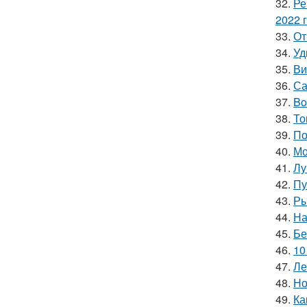
32.
Ре
2022 
33.
От
34.
Уд
35.
Ви
36.
Са
37.
Bo
38.
То
39.
По
40.
Мо
41.
Лу
42.
Пу
43.
Ры
44.
На
45.
Бе
46.
10
47.
Ле
48.
Но
49.
Ка