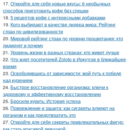
17.
Откройте для себя новые вкусы: 6 необычных
способов приготовить кофе без спешки
18.
5 рецептов кофе с интересными добавками
19.
Кого выбирают в качестве лидера мира: Рейтинг
стран по цивилизованности
20.
Мировой рейтинг стран по уровню процветания: кто
лидирует и почему
21.
Уровень жизни в разных странах: кто живет лучше
22.
Что ждет посетителей Zoloto в Иркутске в ближайшее
время
23.
Освободившись от зависимости: мой путь к победе
над курением
24.
Быстрое восстановление организма: ключи к
здоровому и эффективному восстановлению
25.
Бросили курить: История успеха
26.
Повреждение и защита: как сигареты влияют на
организм и как предотвратить это
27.
Откройте для себя секреты привлекательных фигур:
как стать красивой девушкой