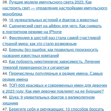
38.
Лучшие модели импульсного света 2023. Как
настроить свет — управление настройками импульсного
моноблока
39.
16 увлекательных историй и фактов о животных
40.
Сценический свет на айфон для чего. Как снимать
в портретном режиме на iPhone
41.
Финляндия в шестой раз стала самой счастливой
страной мира: как это стало возможным
42.
Бренды без ошибок: как правильно произносить
названия известных компаний
43.
Как побороть никотиновую зависимость. Лечение
тяжелой привязанности к сигаретам
44.
Перечислены популярные и редкие имена. Самые
редкие имена
45.
ТОП-500 красивых и современных имен для девочек
в 2023 году. Как имя девочки повлияет на ее будущее?
46.
Щука: 9 удивительных фактов о великолепном
хищнике
47.
Берегите себя и окружающих: 10 способов бросить