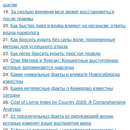
шагом
19.
За сколько времени мозг может восстановиться
после травмы
20.
Как быстро пиво и водка влияют на организм: ответы
врача-нарколога
21.
Как бросить курить без силы воли: проверенные
методы для успешного отказа
22.
Как легко бросить курить: простая правда
23.
Олег Митяев и 'Курган': Концертные выступления,
которые запоминаются навсегда
24.
Какие уникальные факты о климате Новосибирска
известны
25.
Какие интересные факты о Кемерово известны
сегодня
26.
Cost of Living Index by Country 2025: A Comprehensive
Analysis
27.
23 поразительных факта из окружающей жизни,
которые изменят ваше восприятие мира
28.
Табачная зависимость: как работают механизмы