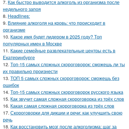
7.
Как быстро выводится алкоголь из организма после
недельного запоя
8.
Headlines:
9.
Влияние алкоголя на кровь: что происходит в
организме
10.
Какое имя будет лидером в 2025 году? Топ
популярных имен в Москве
11.
Какие семейные развлекательные центры есть в
Екатеринбурге
12.
Топ-15 самых сложных скороговорок: сможешь ли ты
их правильно произнести
13.
ТОП 5 самых сложных скороговорок: сможешь без
ошибок
14.
Топ-15 самых сложных скороговорок русского языка
15.
Как звучит самая сложная скороговорка из трёх слов
16.
Какая самая сложная скороговорка из трёх слов
17.
Скороговорки для дикции и речи: как улучшить свою
речь
18.
Как восстановить мозг после алкоголизма: шаг за