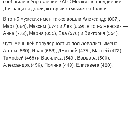
сообщили в Управлении ЗАГС Москвы в преддверии
Дня защиты детей, который отмечается 1 июня.
В топ-5 мужских имен также вошли Александр (867),
Марк (684), Максим (674) и Лев (659), в топ-5 женских —
Анна (772), Мария (635), Ева (570) и Виктория (554).
Чуть меньшей популярностью пользовались имена
Артём (560), Иван (558), Дмитрий (475), Матвей (473),
Тимофей (468) и Василиса (549), Варвара (500),
Александра (456), Полина (448), Елизавета (420).