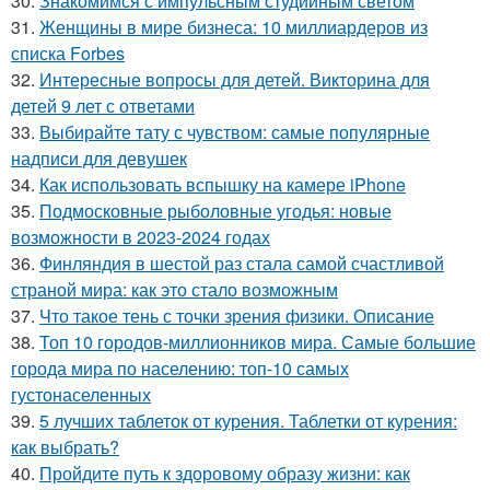
30.
Знакомимся с импульсным студийным светом
31.
Женщины в мире бизнеса: 10 миллиардеров из
списка Forbes
32.
Интересные вопросы для детей. Викторина для
детей 9 лет с ответами
33.
Выбирайте тату с чувством: самые популярные
надписи для девушек
34.
Как использовать вспышку на камере iPhone
35.
Подмосковные рыболовные угодья: новые
возможности в 2023-2024 годах
36.
Финляндия в шестой раз стала самой счастливой
страной мира: как это стало возможным
37.
Что такое тень с точки зрения физики. Описание
38.
Топ 10 городов-миллионников мира. Самые большие
города мира по населению: топ-10 самых
густонаселенных
39.
5 лучших таблеток от курения. Таблетки от курения:
как выбрать?
40.
Пройдите путь к здоровому образу жизни: как