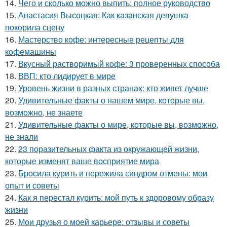
14.
Чего и сколько можно выпить: полное руководство
15.
Анастасия Высоцкая: Как казанская девушка
покорила сцену
16.
Мастерство кофе: интересные рецепты для
кофемашины
17.
Вкусный растворимый кофе: 3 проверенных способа
18.
ВВП: кто лидирует в мире
19.
Уровень жизни в разных странах: кто живет лучше
20.
Удивительные факты о нашем мире, которые вы,
возможно, не знаете
21.
Удивительные факты о мире, которые вы, возможно,
не знали
22.
23 поразительных факта из окружающей жизни,
которые изменят ваше восприятие мира
23.
Бросила курить и пережила синдром отмены: мои
опыт и советы
24.
Как я перестал курить: мой путь к здоровому образу
жизни
25.
Мои друзья о моей карьере: отзывы и советы