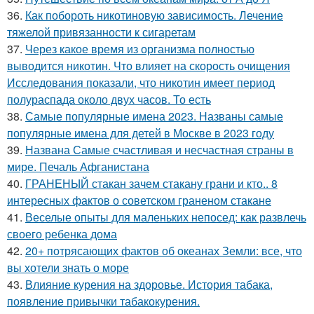
36.
Как побороть никотиновую зависимость. Лечение
тяжелой привязанности к сигаретам
37.
Через какое время из организма полностью
выводится никотин. Что влияет на скорость очищения
Исследования показали, что никотин имеет период
полураспада около двух часов. То есть
38.
Самые популярные имена 2023. Названы самые
популярные имена для детей в Москве в 2023 году
39.
Названа Самые счастливая и несчастная страны в
мире. Печаль Афганистана
40.
ГРАНЕНЫЙ стакан зачем стакану грани и кто.. 8
интересных фактов о советском граненом стакане
41.
Веселые опыты для маленьких непосед: как развлечь
своего ребенка дома
42.
20+ потрясающих фактов об океанах Земли: все, что
вы хотели знать о море
43.
Влияние курения на здоровье. История табака,
появление привычки табакокурения.