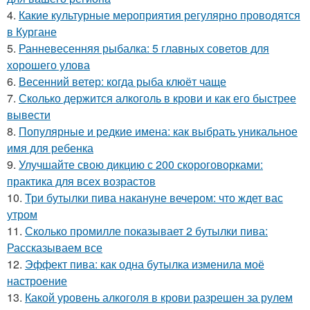
4.
Какие культурные мероприятия регулярно проводятся
в Кургане
5.
Ранневесенняя рыбалка: 5 главных советов для
хорошего улова
6.
Весенний ветер: когда рыба клюёт чаще
7.
Сколько держится алкоголь в крови и как его быстрее
вывести
8.
Популярные и редкие имена: как выбрать уникальное
имя для ребенка
9.
Улучшайте свою дикцию с 200 скороговорками:
практика для всех возрастов
10.
Три бутылки пива накануне вечером: что ждет вас
утром
11.
Сколько промилле показывает 2 бутылки пива:
Рассказываем все
12.
Эффект пива: как одна бутылка изменила моё
настроение
13.
Какой уровень алкоголя в крови разрешен за рулем