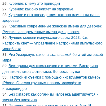
26.
Курение: к чему это приводит
27.
Курение: как оно влияет на здоровье
28.
Курение и его последствия: как оно влияет на ваше
здоровье
29.
Красивые современные женские имена для девочек.
Русские и современные имена для девочек
30.
Лучшие модели импульсного света 2023. Как
настроить свет — управление настройками импульсного
моноблока
31.
Риз Уизерспун: как она стала самой богатой актрисой
мира
32.
Викторины для школьников с ответами. Викторина
для школьников с ответами. Вопросы шутки
33.
Настройки съемки с помощью инструментов камеры
iPhone. Съемка крупным планом макрофото
и макровидео
34.
Без сигарет: как организм человека адаптируется к
жизни без никотина
35.
Путешествие по всем океанам мира: от А до Я