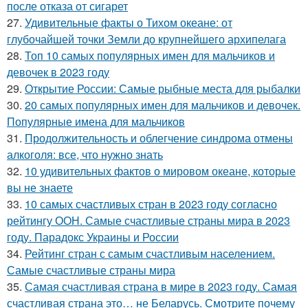
после отказа от сигарет
27.
Удивительные факты о Тихом океане: от
глубочайшей точки Земли до крупнейшего архипелага
28.
Топ 10 самых популярных имен для мальчиков и
девочек в 2023 году
29.
Открытие России: Самые рыбные места для рыбалки
30.
20 самых популярных имен для мальчиков и девочек.
Популярные имена для мальчиков
31.
Продолжительность и облегчение синдрома отмены
алкоголя: все, что нужно знать
32.
10 удивительных фактов о мировом океане, которые
вы не знаете
33.
10 самых счастливых стран в 2023 году согласно
рейтингу ООН. Самые счастливые страны мира в 2023
году. Парадокс Украины и России
34.
Рейтинг стран с самым счастливым населением.
Самые счастливые страны мира
35.
Самая счастливая страна в мире в 2023 году. Самая
счастливая страна это… не Беларусь. Смотрите почему