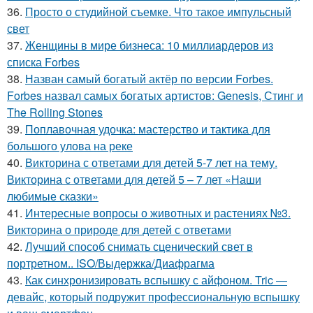
36.
Просто о студийной съемке. Что такое импульсный
свет
37.
Женщины в мире бизнеса: 10 миллиардеров из
списка Forbes
38.
Назван самый богатый актёр по версии Forbes.
Forbes назвал самых богатых артистов: Genesis, Стинг и
The Rolling Stones
39.
Поплавочная удочка: мастерство и тактика для
большого улова на реке
40.
Викторина с ответами для детей 5-7 лет на тему.
Викторина с ответами для детей 5 – 7 лет «Наши
любимые сказки»
41.
Интересные вопросы о животных и растениях №3.
Викторина о природе для детей с ответами
42.
Лучший способ снимать сценический свет в
портретном.. ISO/Выдержка/Диафрагма
43.
Как синхронизировать вспышку с айфоном. Tric —
девайс, который подружит профессиональную вспышку