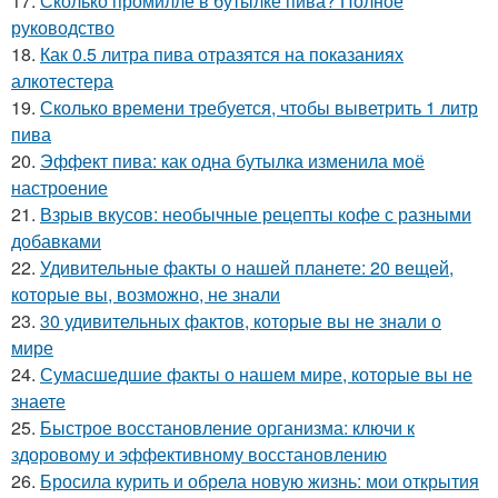
17.
Сколько промилле в бутылке пива? Полное
руководство
18.
Как 0.5 литра пива отразятся на показаниях
алкотестера
19.
Сколько времени требуется, чтобы выветрить 1 литр
пива
20.
Эффект пива: как одна бутылка изменила моё
настроение
21.
Взрыв вкусов: необычные рецепты кофе с разными
добавками
22.
Удивительные факты о нашей планете: 20 вещей,
которые вы, возможно, не знали
23.
30 удивительных фактов, которые вы не знали о
мире
24.
Сумасшедшие факты о нашем мире, которые вы не
знаете
25.
Быстрое восстановление организма: ключи к
здоровому и эффективному восстановлению
26.
Бросила курить и обрела новую жизнь: мои открытия