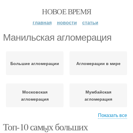
НОВОЕ ВРЕМЯ
главная
новости
статьи
Манильская агломерация
Большие агломерации
Агломерации в мире
Московская
Мумбайская
агломерация
агломерация
Показать все
Топ-10 самых больших
Нью-йоркская
Пекинская агломерация
агломерация