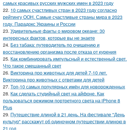
самых красивых русских мужских имен в 2023 году
22.
10 самых счастливых стран в 2023 году согласно
рейтингу ООН. Самые счастливые страны мира в 2023
году. Парадокс Украины и России
23.
Удивительные факты о мировом океане: 30
интересных фактов, которые вы не знаете
24.
Без табака: путеводитель по очищению и
восстановлению организма после отказа от курения
25.
Как комбинировать импульсный и естественный свет.
Что такое смешанный свет
26.
Викторина про животных для детей 7-10 лет.
Викторина про животных с ответами для детей
27.
Топ-10 самых популярных имён для новорожденных
28.
Как сделать студийный свет на айфоне. Как
пользоваться режимом портретного света на iPhone 8
Plus
29.
Путешествие длиной в 21 день. На фестивале "День
культур" расскажут об одиночном путешествии длиною в
21 год