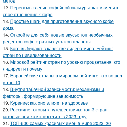
метод
12.
Переосмысление кофейной культуры: как изменить
свое отношение к кофе
13.
Простые шаги для приготовления вкусного кофе
дома
14.
Откройте для себя новые вкусы: топ необычных
рецептов кофе с разных уголков планеты
15.
Кого выбирают в качестве лидера мира: Рейтинг
стран по цивилизованности
16.
Мировой рейтинг стран по уровню процветания: кто
лидирует и почему
17.
Европейские страны в мировом рейтинге: кто вошел
в топ-10
18.
Внутри табачной зависимости: механизмы и
факторы, формирующие зависимость
19.
Курение: как оно влияет на здоровье
20.
Россияне готовы к путешествиям: топ-3 стран,
которые они хотят посетить в 2023 году
21.
ТОП-500 самых красивых имен в мире 2023. 20