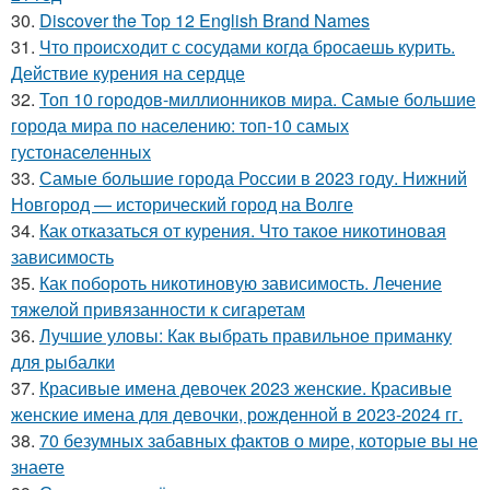
30.
Discover the Top 12 English Brand Names
31.
Что происходит с сосудами когда бросаешь курить.
Действие курения на сердце
32.
Топ 10 городов-миллионников мира. Самые большие
города мира по населению: топ-10 самых
густонаселенных
33.
Самые большие города России в 2023 году. Нижний
Новгород — исторический город на Волге
34.
Как отказаться от курения. Что такое никотиновая
зависимость
35.
Как побороть никотиновую зависимость. Лечение
тяжелой привязанности к сигаретам
36.
Лучшие уловы: Как выбрать правильное приманку
для рыбалки
37.
Красивые имена девочек 2023 женские. Красивые
женские имена для девочки, рожденной в 2023-2024 гг.
38.
70 безумных забавных фактов о мире, которые вы не
знаете