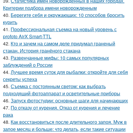
39.
Статистика имён новорожденных в наших городах.
Критерии подбора имени новорожденным
40.
Берегите себя и окружающих: 10 способов бросить
курить
41.
Профессиональная съемка на новый уровень с
profoto AirX Smart-TTL
42.
Кто и зачем на самом деле придумал граненый
стакан. История гранёного стакана
43.
Развенчанные мифы: 10 самых популярных
заблуждений о России
44.
Лучшее время суток для рыбалки: откройте для себя
секреты успеха
45.
Съемка с постоянным светом: как выбрать
подходящий фотоаппарат и осветительные приборы
46.
Запуск фотостудии: основные шаги для начинающих
47.
По отказу от курения. Отказ от курения и лечение
рака
48.
Как восстановиться после длительного запоя. Муж в
запое месяц и больше: что делать, если такие ситуации