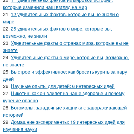
которые изменили наш взгляд на мир
21.
12 удивительных фактов, которые вы не знали о
мире
22.
25 удивительных фактов о мире, которые вы,
возможно, не знали
23.
Удивительные факты о странах мира, которые вы не
знаете
24.
Удивительные факты о мире, которые вы, возможно,
не знаете
25.
Быстрое и эффективное: как бросить курить за пару
дней
26.
Научные опыты для детей: 6 интересных идей
27.
Никотин: как он влияет на наше здоровье и почему
курение опасно
28.
Богомолы: загадочные хищники с завораживающей
историей
29.
Домашние эксперименты: 19 интересных идей для
изучения науки