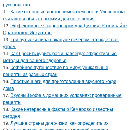
руководство
11.
Какие основные достопримечательности Ульяновска
считаются обязательными для посещения
12.
Эффективные Скороговорки для Дикции: Развивайте
Ораторское Искусство
13.
Три бутылки пива накануне вечером: что ждет вас
утром
14.
Как бросить курить раз и навсегда: эффективные
методы для вашего здоровья
15.
Кофейное путешествие по миру: уникальные
рецепты из разных стран
16.
Простые шаги для приготовления вкусного кофе
дома
17.
Вкусный кофе в домашних условиях: проверенные
рецепты
18.
Какие интересные факты о Кемерово известны
сегодня
19.
Лучшие страны для жизни: как определить их
20.
11 удивительных фактов из мировой истории,