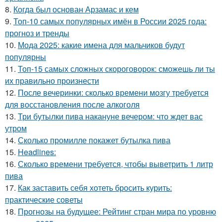
8.
Когда был основан Арзамас и кем
9.
Топ-10 самых популярных имён в России 2025 года:
прогноз и тренды
10.
Мода 2025: какие имена для мальчиков будут
популярны
11.
Топ-15 самых сложных скороговорок: сможешь ли ты
их правильно произнести
12.
После вечеринки: сколько времени мозгу требуется
для восстановления после алкоголя
13.
Три бутылки пива накануне вечером: что ждет вас
утром
14.
Сколько промилле покажет бутылка пива
15.
Headlines:
16.
Сколько времени требуется, чтобы выветрить 1 литр
пива
17.
Как заставить себя хотеть бросить курить:
практические советы
18.
Прогнозы на будущее: Рейтинг стран мира по уровню