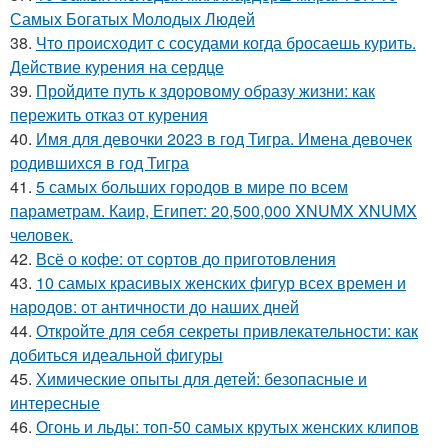
Самых Богатых Молодых Людей
38.
Что происходит с сосудами когда бросаешь курить.
Действие курения на сердце
39.
Пройдите путь к здоровому образу жизни: как
пережить отказ от курения
40.
Имя для девочки 2023 в год Тигра. Имена девочек
родившихся в год Тигра
41.
5 самых больших городов в мире по всем
параметрам. Каир, Египет: 20,500,000 XNUMX XNUMX
человек.
42.
Всё о кофе: от сортов до приготовления
43.
10 самых красивых женских фигур всех времен и
народов: от античности до наших дней
44.
Откройте для себя секреты привлекательности: как
добиться идеальной фигуры
45.
Химические опыты для детей: безопасные и
интересные
46.
Огонь и льды: топ-50 самых крутых женских клипов