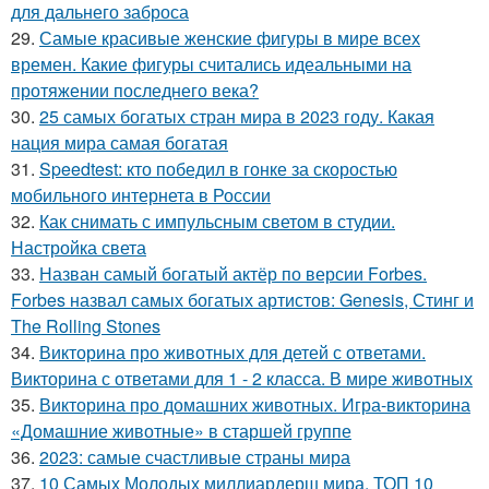
для дальнего заброса
29.
Самые красивые женские фигуры в мире всех
времен. Какие фигуры считались идеальными на
протяжении последнего века?
30.
25 самых богатых стран мира в 2023 году. Какая
нация мира самая богатая
31.
Speedtest: кто победил в гонке за скоростью
мобильного интернета в России
32.
Как снимать с импульсным светом в студии.
Настройка света
33.
Назван самый богатый актёр по версии Forbes.
Forbes назвал самых богатых артистов: Genesis, Стинг и
The Rolling Stones
34.
Викторина про животных для детей с ответами.
Викторина с ответами для 1 - 2 класса. В мире животных
35.
Викторина про домашних животных. Игра-викторина
«Домашние животные» в старшей группе
36.
2023: самые счастливые страны мира
37.
10 Самых Молодых миллиардерш мира. ТОП 10