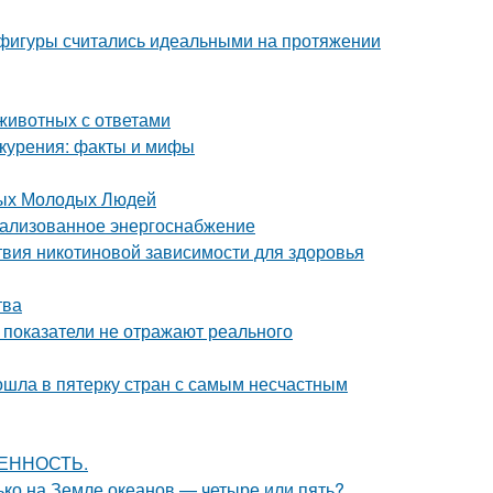
 фигуры считались идеальными на протяжении
животных с ответами
 курения: факты и мифы
тых Молодых Людей
рализованное энергоснабжение
твия никотиновой зависимости для здоровья
тва
 показатели не отражают реального
ошла в пятерку стран с самым несчастным
ВЕННОСТЬ.
лько на Земле океанов — четыре или пять?