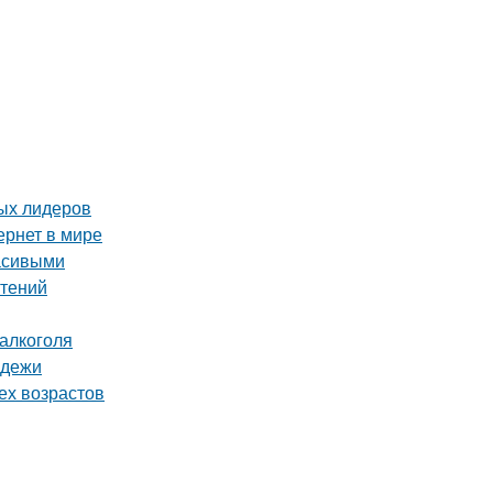
вых лидеров
ернет в мире
асивыми
стений
 алкоголя
одежи
ех возрастов