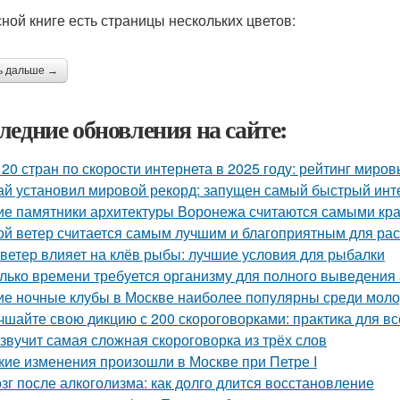
сной книге есть страницы нескольких цветов:
ь дальше →
ледние обновления на сайте:
 20 стран по скорости интернета в 2025 году: рейтинг миро
ай установил мировой рекорд: запущен самый быстрый инт
ие памятники архитектуры Воронежа считаются самыми кр
ой ветер считается самым лучшим и благоприятным для ра
 ветер влияет на клёв рыбы: лучшие условия для рыбалки
лько времени требуется организму для полного выведения
ие ночные клубы в Москве наиболее популярны среди мол
чшайте свою дикцию с 200 скороговорками: практика для вс
 звучит самая сложная скороговорка из трёх слов
кие изменения произошли в Москве при Петре I
зг после алкоголизма: как долго длится восстановление