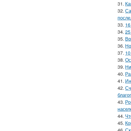
31.
Ка
32.
Са
после
33.
16
34.
25
35.
Вр
36.
Но
37.
10
38.
Ос
39.
Ни
40.
Ра
41.
Ин
42.
Сч
благо
43.
Ро
насел
44.
Чт
45.
Ко
46.
Ск