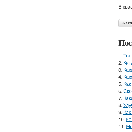
В кра
читат
Пос
1.
Топ
2.
Кит
3.
Как
4.
Как
5.
Как
6.
Ско
7.
Как
8.
Улу
9.
Как
10.
Ка
11.
Мо