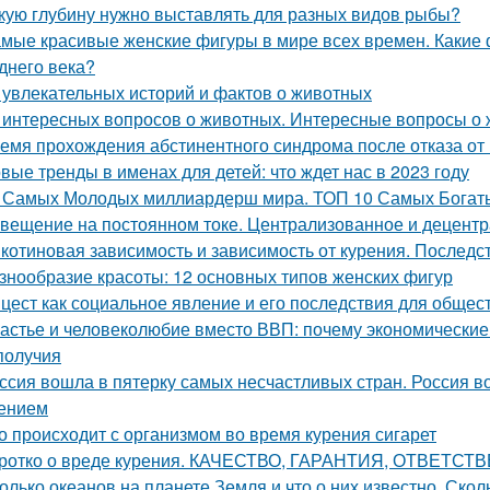
кую глубину нужно выставлять для разных видов рыбы?
мые красивые женские фигуры в мире всех времен. Какие
днего века?
 увлекательных историй и фактов о животных
 интересных вопросов о животных. Интересные вопросы о 
емя прохождения абстинентного синдрома после отказа от
вые тренды в именах для детей: что ждет нас в 2023 году
 Самых Молодых миллиардерш мира. ТОП 10 Самых Бога
вещение на постоянном токе. Централизованное и децент
котиновая зависимость и зависимость от курения. Последс
знообразие красоты: 12 основных типов женских фигур
цест как социальное явление и его последствия для общес
астье и человеколюбие вместо ВВП: почему экономические
получия
ссия вошла в пятерку самых несчастливых стран. Россия в
ением
о происходит с организмом во время курения сигарет
ротко о вреде курения. КАЧЕСТВО, ГАРАНТИЯ, ОТВЕТСТ
олько океанов на планете Земля и что о них известно. Ско