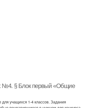
х №4. § Блок первый «Общие
 для учащихся 1-4 классов. Задания
юбые понравившиеся в нужном для конкурса