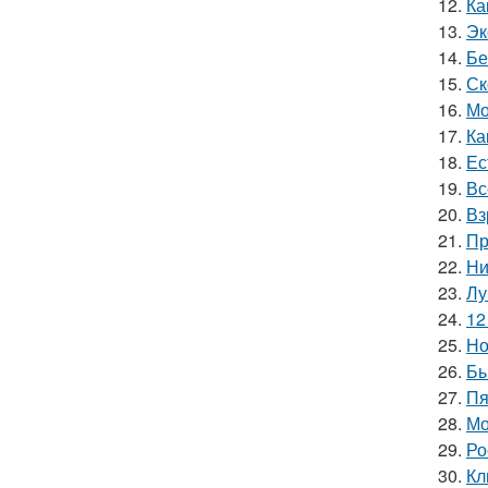
12.
Ка
13.
Эк
14.
Бе
15.
Ск
16.
Мо
17.
Ка
18.
Ес
19.
Вс
20.
Вз
21.
Пр
22.
Ни
23.
Лу
24.
12
25.
Но
26.
Бы
27.
Пя
28.
Мо
29.
Ро
30.
Кл