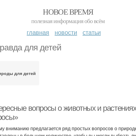
НОВОЕ ВРЕМЯ
полезная информация обо всём
главная
новости
статьи
равда для детей
ироды для детей
ересные вопросы о животных и растения
росы»
у вниманию предлагается ряд простых вопросов о природе
тавлены в большом количестве, чтобы вы могли выбрать л