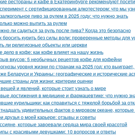
кие рестораны и кафе в Екатеринбурге рекомендуют посет
сперимент с сертифицированным алкотестером: что мы уз
залкогольное пиво за рулем в 2025 году: что нужно знать
олько можно выпить за рулем
жно ли садиться за руль после пива? Когда это безопасно
к бросить курить без силы воли: проверенные методы для у
ть ли религиозные объекты или церкви
е дело в кофе: как кофе влияет на нашу жизнь
рыв вкусов: 5 необычных рецептов кофе для кофейни
огнозы уровня жизни по странам на 2025 год: кто выиграет,
же Беларуси и Украины: географические и исторические ас
чшие страны для жизни: критерии оценки
 вещей и явлений, которые стоит узнать о мире
вые достижения в медицине и фармацевтике: что нужно зн
вшие курильщики: как справиться с тяжелой борьбой за отк
тнадцать удивительных фактов о мировом океане, которые
и друзья о моей карьере: отзывы и советы
ссияне, которые завоевали сердца мира своей красотой
ипы с красивыми девушками: 10 вопросов и ответы