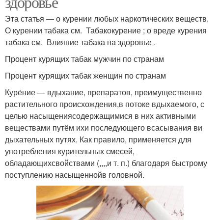
здоровье
Эта статья — о курении любых наркотических веществ.
О курении табака см. Табакокурение ; о вреде курения
табака см. Влияние табака на здоровье .
Процент курящих табак мужчин по странам
Процент курящих табак женщин по странам
Куре́ние — вдыхание, препаратов, преимущественно
растительного происхождения,в потоке вдыхаемого, с
целью насыщениясодержащимися в них активными
веществами путём ихи последующего всасывания ви
дыхательных путях. Как правило, применяется для
употребления курительных смесей,
обладающихсвойствами (,,,,и т. п.) благодаря быстрому
поступлению насыщеннойв головной.