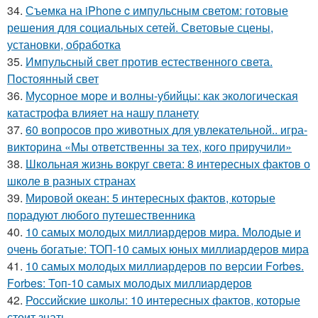
34.
Съемка на iPhone c импульсным светом: готовые
решения для социальных сетей. Световые сцены,
установки, обработка
35.
Импульсный свет против естественного света.
Постоянный свет
36.
Мусорное море и волны-убийцы: как экологическая
катастрофа влияет на нашу планету
37.
60 вопросов про животных для увлекательной.. игра-
викторина «Мы ответственны за тех, кого приручили»
38.
Школьная жизнь вокруг света: 8 интересных фактов о
школе в разных странах
39.
Мировой океан: 5 интересных фактов, которые
порадуют любого путешественника
40.
10 самых молодых миллиардеров мира. Молодые и
очень богатые: ТОП-10 самых юных миллиардеров мира
41.
10 самых молодых миллиардеров по версии Forbes.
Forbes: Топ-10 самых молодых миллиардеров
42.
Российские школы: 10 интересных фактов, которые
стоит знать