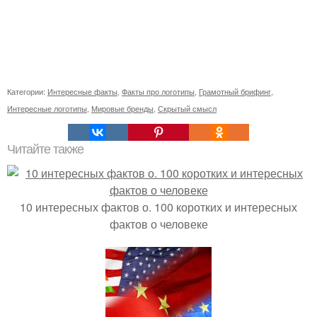
Категории:
Интересные факты
,
Факты про логотипы
,
Грамотный брифинг
,
Интересные логотипы
,
Мировые бренды
,
Скрытый смысл
Читайте также
10 интересных фактов о. 100 коротких и интересных
фактов о человеке