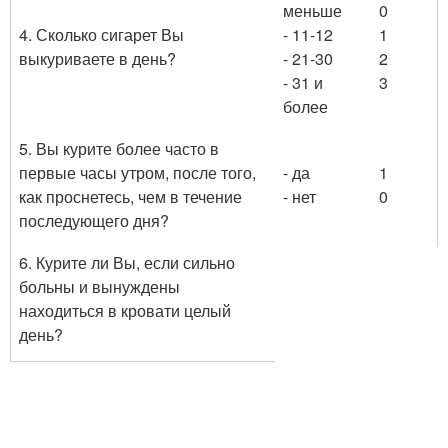
меньше
0
4. Сколько сигарет Вы
- 11-12
1
выкуриваете в день?
- 21-30
2
- 31 и
3
более
5. Вы курите более часто в
первые часы утром, после того,
- да
1
как проснетесь, чем в течение
- нет
0
последующего дня?
6. Курите ли Вы, если сильно
больны и вынуждены
находиться в кровати целый
день?