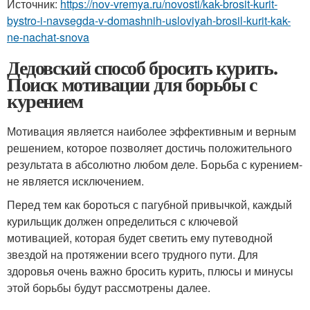
Источник:
https://nov-vremya.ru/novosti/kak-brosit-kurit-
bystro-i-navsegda-v-domashnih-usloviyah-brosil-kurit-kak-
ne-nachat-snova
Дедовский способ бросить курить.
Поиск мотивации для борьбы с
курением
Мотивация является наиболее эффективным и верным
решением, которое позволяет достичь положительного
результата в абсолютно любом деле. Борьба с курением-
не является исключением.
Перед тем как бороться с пагубной привычкой, каждый
курильщик должен определиться с ключевой
мотивацией, которая будет светить ему путеводной
звездой на протяжении всего трудного пути. Для
здоровья очень важно бросить курить, плюсы и минусы
этой борьбы будут рассмотрены далее.