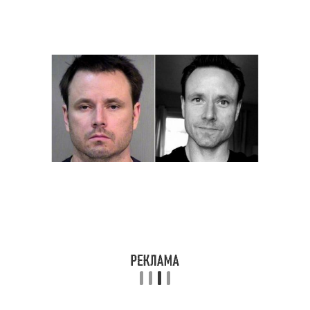
Снижение для полного
Борьба с курением
отказа
Курения в домашних
Активность при отказе
условиях
Борьба за отказ
Курения за пару