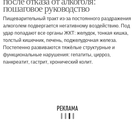
после отказа от алкоголя:
пошаговое руководство
Пищеварительный тракт из-за постоянного раздражения
алкоголем подвергается негативному воздействию. Под
Методы для отказа
Тревога без курения
удар попадают все органы ЖКТ: желудок, тонкая кишка,
толстый кишечник, печень, поджелудочная железа.
Постепенно развиваются тяжёлые структурные и
функциональные нарушения: гепатиты, цирроз,
Привязанность к
Безстрессовый отказ
панкреатит, гастрит, хронический колит.
курению
Методы для
Факторы при отказе
самостоятельного
отказа
Отказ от никотина
Отмены при отказе