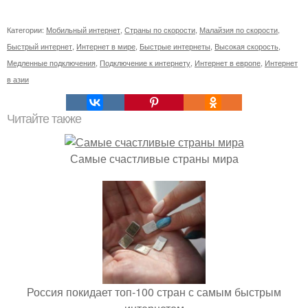
Категории:
Мобильный интернет
,
Страны по скорости
,
Малайзия по скорости
,
Быстрый интернет
,
Интернет в мире
,
Быстрые интернеты
,
Высокая скорость
,
Медленные подключения
,
Подключение к интернету
,
Интернет в европе
,
Интернет
в азии
Читайте также
Самые счастливые страны мира
Россия покидает топ-100 стран с самым быстрым