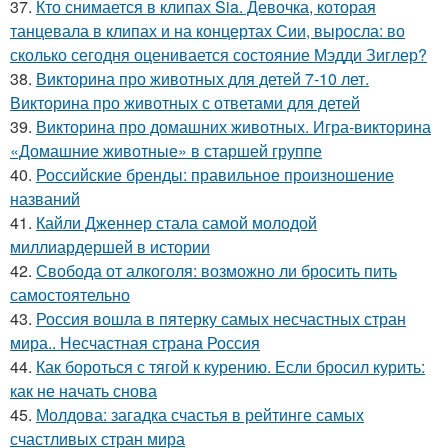
37.
Кто снимается в клипах Sia. Девочка, которая
танцевала в клипах и на концертах Сии, выросла: во
сколько сегодня оценивается состояние Мэдди Зиглер?
38.
Викторина про животных для детей 7-10 лет.
Викторина про животных с ответами для детей
39.
Викторина про домашних животных. Игра-викторина
«Домашние животные» в старшей группе
40.
Российские бренды: правильное произношение
названий
41.
Кайли Дженнер стала самой молодой
миллиардершей в истории
42.
Свобода от алкоголя: возможно ли бросить пить
самостоятельно
43.
Россия вошла в пятерку самых несчастных стран
мира.. Несчастная страна Россия
44.
Как бороться с тягой к курению. Если бросил курить:
как не начать снова
45.
Молдова: загадка счастья в рейтинге самых
счастливых стран мира