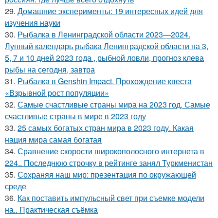
29.
Домашние эксперименты: 19 интересных идей для
изучения науки
30.
Рыбалка в Ленинградской области 2023—2024.
Лунный календарь рыбака Ленинградской области на 3,
5, 7 и 10 дней 2023 года , рыбной ловли, прогноз клева
рыбы на сегодня, завтра
31.
Рыбалка в Genshin Impact. Прохождение квеста
«Взрывной рост популяции»
32.
Самые счастливые страны мира на 2023 год. Самые
счастливые страны в мире в 2023 году
33.
25 самых богатых стран мира в 2023 году. Какая
нация мира самая богатая
34.
Сравнение скорости широкополосного интернета в
224.. Последнюю строчку в рейтинге занял Туркменистан
35.
Сохраняя наш мир: презентация по окружающей
среде
36.
Как поставить импульсный свет при съемке модели
на.. Практическая съёмка