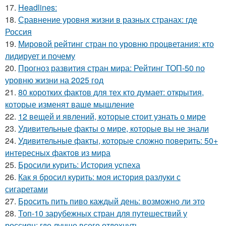
17.
Headlines:
18.
Сравнение уровня жизни в разных странах: где
Россия
19.
Мировой рейтинг стран по уровню процветания: кто
лидирует и почему
20.
Прогноз развития стран мира: Рейтинг ТОП-50 по
уровню жизни на 2025 год
21.
80 коротких фактов для тех кто думает: открытия,
которые изменят ваше мышление
22.
12 вещей и явлений, которые стоит узнать о мире
23.
Удивительные факты о мире, которые вы не знали
24.
Удивительные факты, которые сложно поверить: 50+
интересных фактов из мира
25.
Бросили курить: История успеха
26.
Как я бросил курить: моя история разлуки с
сигаретами
27.
Бросить пить пиво каждый день: возможно ли это
28.
Топ-10 зарубежных стран для путешествий у
россиян: где лучше всего отдохнуть