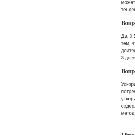
может
тенде
Вопро
Да, 0
тем, 
длите
3 дне
Вопро
Ускор
потре
ускор
содер
метод