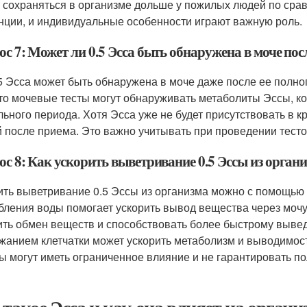
 сохраняться в организме дольше у пожилых людей по сра
нции, и индивидуальные особенности играют важную роль.
с 7: Может ли 0.5 Эсса быть обнаружена в моче по
.5 Эсса может быть обнаружена в моче даже после ее полно
что мочевые тесты могут обнаруживать метаболиты Эссы, к
льного периода. Хотя Эсса уже не будет присутствовать в к
й после приема. Это важно учитывать при проведении тесто
с 8: Как ускорить выветривание 0.5 Эссы из орган
ить выветривание 0.5 Эссы из организма можно с помощью 
бления воды помогает ускорить вывод вещества через мочу
ить обмен веществ и способствовать более быстрому выве
жанием клетчатки может ускорить метаболизм и выводимост
ы могут иметь ограниченное влияние и не гарантировать п