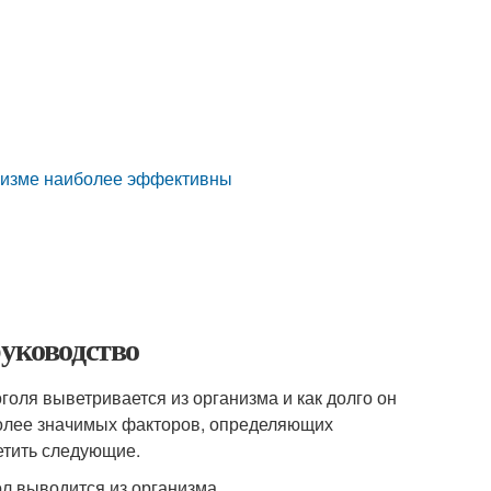
анизме наиболее эффективны
руководство
голя выветривается из организма и как долго он
более значимых факторов, определяющих
метить следующие.
ол выводится из организма.