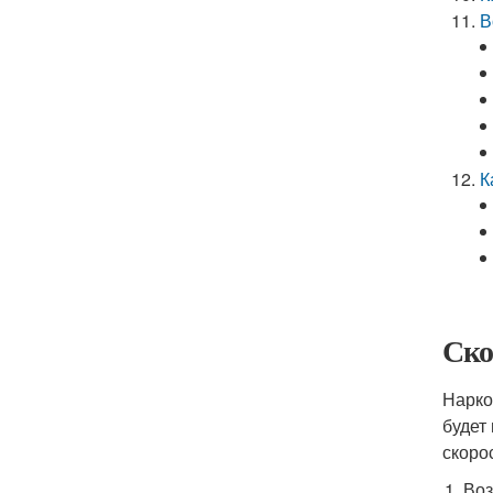
В
К
Ско
Нарко
будет
скоро
Воз