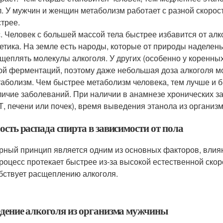
. У мужчин и женщин метаболизм работает с разной скорос
трее.
. Человек с большей массой тела быстрее избавится от алк
етика. На земле есть народы, которые от природы надел
щеплять молекулы алкоголя. У других (особенно у коренны
ой ферментаций, поэтому даже небольшая доза алкоголя мо
аболизм. Чем быстрее метаболизм человека, тем лучше и б
ичие заболеваний. При наличии в анамнезе хронических 
, печени или почек), время выведения этанола из организм
сть распада спирта в зависимости от пола
рный принцип является одним из основных факторов, влияю
процесс протекает быстрее из-за высокой естественной ско
бствует расщеплению алкоголя.
дение алкоголя из организма мужчины