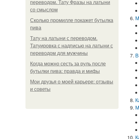
переводом. Тату Фразы на латыни
со смыслом
М
Сколько промилле покажет бутылка
пива
Тату на латыни с переводом.
Татуировка с надписью на латыни с
переводом для мужчины
В
Когда можно сесть за руль после
бутылки пива: правда и мифы
Мои друзья о моей карьере: отзывы
и советы
К
М
К