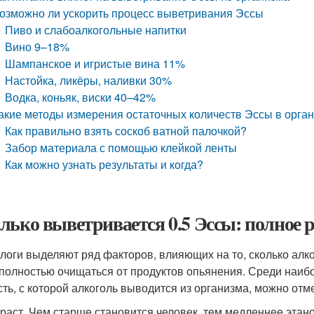
озможно ли ускорить процесс выветривания Эссы
Пиво и слабоалкогольные напитки
Вино 9–18%
Шампанское и игристые вина 11%
Настойка, ликёры, наливки 30%
Водка, коньяк, виски 40–42%
акие методы измерения остаточных количеств Эссы в орг
Как правильно взять соскоб ватной палочкой?
Забор материала с помощью клейкой ленты
Как можно узнать результаты и когда?
лько выветривается 0.5 Эссы: полное 
логи выделяют ряд факторов, влияющих на то, сколько алко
 полностью очищаться от продуктов опьянения. Среди наи
сть, с которой алкоголь выводится из организма, можно от
раст. Чем старше становится человек, тем медленнее этан