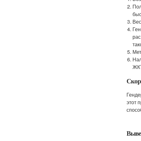
Пол
быс
Вес
Ген
рас
так
Мет
Нал
ЖКТ
Скоро
Генде
этот 
спосо
Выве