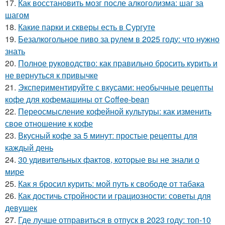
17.
Как восстановить мозг после алкоголизма: шаг за
шагом
18.
Какие парки и скверы есть в Сургуте
19.
Безалкогольное пиво за рулем в 2025 году: что нужно
знать
20.
Полное руководство: как правильно бросить курить и
не вернуться к привычке
21.
Экспериментируйте с вкусами: необычные рецепты
кофе для кофемашины от Coffee-bean
22.
Переосмысление кофейной культуры: как изменить
свое отношение к кофе
23.
Вкусный кофе за 5 минут: простые рецепты для
каждый день
24.
30 удивительных фактов, которые вы не знали о
мире
25.
Как я бросил курить: мой путь к свободе от табака
26.
Как достичь стройности и грациозности: советы для
девушек
27.
Где лучше отправиться в отпуск в 2023 году: топ-10