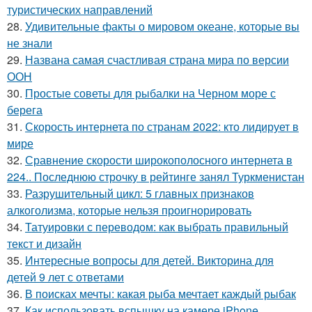
туристических направлений
28.
Удивительные факты о мировом океане, которые вы
не знали
29.
Названа самая счастливая страна мира по версии
ООН
30.
Простые советы для рыбалки на Черном море с
берега
31.
Скорость интернета по странам 2022: кто лидирует в
мире
32.
Сравнение скорости широкополосного интернета в
224.. Последнюю строчку в рейтинге занял Туркменистан
33.
Разрушительный цикл: 5 главных признаков
алкоголизма, которые нельзя проигнорировать
34.
Татуировки с переводом: как выбрать правильный
текст и дизайн
35.
Интересные вопросы для детей. Викторина для
детей 9 лет с ответами
36.
В поисках мечты: какая рыба мечтает каждый рыбак
37.
Как использовать вспышку на камере iPhone