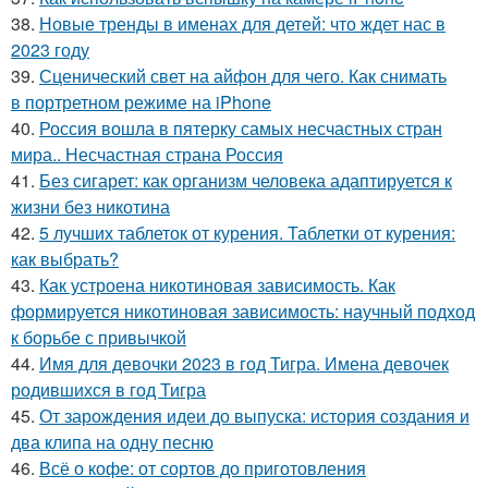
38.
Новые тренды в именах для детей: что ждет нас в
2023 году
39.
Сценический свет на айфон для чего. Как снимать
в портретном режиме на iPhone
40.
Россия вошла в пятерку самых несчастных стран
мира.. Несчастная страна Россия
41.
Без сигарет: как организм человека адаптируется к
жизни без никотина
42.
5 лучших таблеток от курения. Таблетки от курения:
как выбрать?
43.
Как устроена никотиновая зависимость. Как
формируется никотиновая зависимость: научный подход
к борьбе с привычкой
44.
Имя для девочки 2023 в год Тигра. Имена девочек
родившихся в год Тигра
45.
От зарождения идеи до выпуска: история создания и
два клипа на одну песню
46.
Всё о кофе: от сортов до приготовления