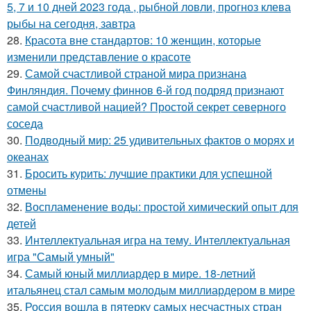
5, 7 и 10 дней 2023 года , рыбной ловли, прогноз клева
рыбы на сегодня, завтра
28.
Красота вне стандартов: 10 женщин, которые
изменили представление о красоте
29.
Самой счастливой страной мира признана
Финляндия. Почему финнов 6-й год подряд признают
самой счастливой нацией? Простой секрет северного
соседа
30.
Подводный мир: 25 удивительных фактов о морях и
океанах
31.
Бросить курить: лучшие практики для успешной
отмены
32.
Воспламенение воды: простой химический опыт для
детей
33.
Интеллектуальная игра на тему. Интеллектуальная
игра "Самый умный"
34.
Самый юный миллиардер в мире. 18-летний
итальянец стал самым молодым миллиардером в мире
35.
Россия вошла в пятерку самых несчастных стран