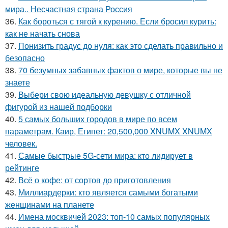
мира.. Несчастная страна Россия
36.
Как бороться с тягой к курению. Если бросил курить:
как не начать снова
37.
Понизить градус до нуля: как это сделать правильно и
безопасно
38.
70 безумных забавных фактов о мире, которые вы не
знаете
39.
Выбери свою идеальную девушку с отличной
фигурой из нашей подборки
40.
5 самых больших городов в мире по всем
параметрам. Каир, Египет: 20,500,000 XNUMX XNUMX
человек.
41.
Самые быстрые 5G-сети мира: кто лидирует в
рейтинге
42.
Всё о кофе: от сортов до приготовления
43.
Миллиардерки: кто является самыми богатыми
женщинами на планете
44.
Имена москвичей 2023: топ-10 самых популярных