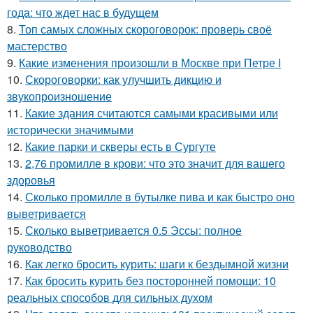
года: что ждет нас в будущем
8.
Топ самых сложных скороговорок: проверь своё
мастерство
9.
Какие изменения произошли в Москве при Петре I
10.
Скороговорки: как улучшить дикцию и
звукопроизношение
11.
Какие здания считаются самыми красивыми или
исторически значимыми
12.
Какие парки и скверы есть в Сургуте
13.
2,76 промилле в крови: что это значит для вашего
здоровья
14.
Сколько промилле в бутылке пива и как быстро оно
выветривается
15.
Сколько выветривается 0.5 Эссы: полное
руководство
16.
Как легко бросить курить: шаги к бездымной жизни
17.
Как бросить курить без посторонней помощи: 10
реальных способов для сильных духом