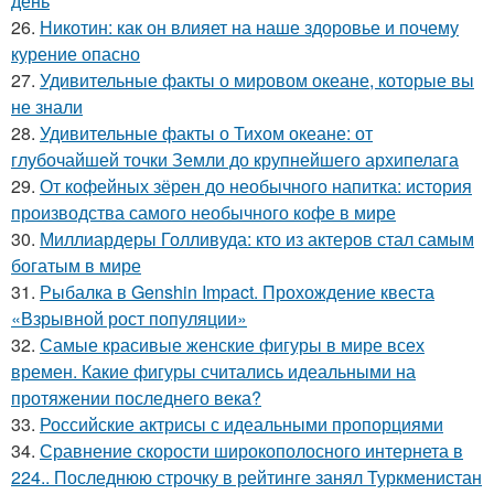
день
26.
Никотин: как он влияет на наше здоровье и почему
курение опасно
27.
Удивительные факты о мировом океане, которые вы
не знали
28.
Удивительные факты о Тихом океане: от
глубочайшей точки Земли до крупнейшего архипелага
29.
От кофейных зёрен до необычного напитка: история
производства самого необычного кофе в мире
30.
Миллиардеры Голливуда: кто из актеров стал самым
богатым в мире
31.
Рыбалка в Genshin Impact. Прохождение квеста
«Взрывной рост популяции»
32.
Самые красивые женские фигуры в мире всех
времен. Какие фигуры считались идеальными на
протяжении последнего века?
33.
Российские актрисы с идеальными пропорциями
34.
Сравнение скорости широкополосного интернета в
224.. Последнюю строчку в рейтинге занял Туркменистан