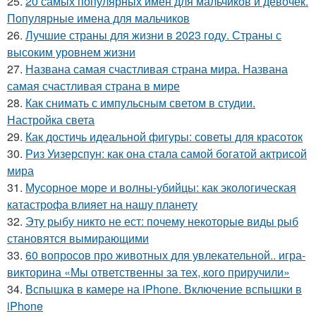
25.
20 самых популярных имен для мальчиков и девочек.
Популярные имена для мальчиков
26.
Лучшие страны для жизни в 2023 году. Страны с
высоким уровнем жизни
27.
Названа самая счастливая страна мира. Названа
самая счастливая страна в мире
28.
Как снимать с импульсным светом в студии.
Настройка света
29.
Как достичь идеальной фигуры: советы для красоток
30.
Риз Уизерспун: как она стала самой богатой актрисой
мира
31.
Мусорное море и волны-убийцы: как экологическая
катастрофа влияет на нашу планету
32.
Эту рыбу никто не ест: почему некоторые виды рыб
становятся вымирающими
33.
60 вопросов про животных для увлекательной.. игра-
викторина «Мы ответственны за тех, кого приручили»
34.
Вспышка в камере на iPhone. Включение вспышки в
iPhone