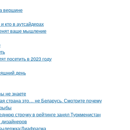
на вершине
 и кто в аутсайдерах
зменят ваше мышление
е
еть
ят посетить в 2023 году
няшний день
вы не знаете
вая страна это… не Беларусь. Смотрите почему
 рыбы
еднюю строчку в рейтинге занял Туркменистан
х дизайнеров
O/Выдержка/Диафрагма