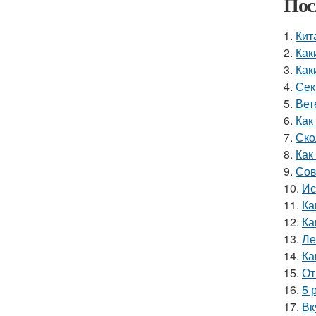
Пос
1.
Кит
2.
Как
3.
Как
4.
Сек
5.
Вет
6.
Как
7.
Ско
8.
Как
9.
Сов
10.
Ис
11.
Ка
12.
Ка
13.
Ле
14.
Ка
15.
От
16.
5 
17.
Вк