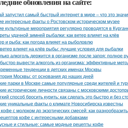
ледние обновления на сайте:
ай запустил самый быстрый интернет в мире – что это значи
ие интересные факты о Ростовском историческом музее
ие культурные мероприятия регулярно проводятся в Курган
реты удачной зимней рыбалки: как ветер влияет на клёв
ер и рыба: как погода влияет на рыболовлю
 ветер влияет на клёв рыбы: лучшие условия для рыбалки
лько алкоголь держится в организме после запоя: полное р
 быстро вывести алкоголь из организма: эффективные мет
ременные тенденции в детских именах Москвы
тория Москвы: от основания до наших дней
кие парки в Москве самые популярные среди жителей и тур
кие исторические личности связаны с московскими достоп
гкий способ бросить курить: как сделать это быстро и без ст
кие уникальные факты о климате Новосибирска известны
 кофе с молоком до экзотических смесей: как разнообразит
рецептов кофе с интересными добавками
усные и стильные: самые модные рецепты кофе