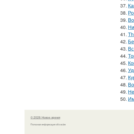
37.
Ка
38.
Ро
39.
Bo
40.
Ни
41.
Th
42.
Бе
43.
Вс
44.
То
45.
Ко
46.
Уд
47.
Ку
48.
Во
49.
Не
50.
Им
© 2026 Новое время
Полезная информация обо всём