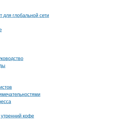
т для глобальной сети
е
уководство
оды
истов
римечательностями
ресса
ь утренний кофе