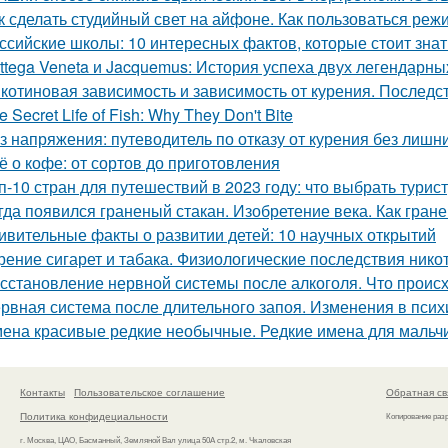
к сделать студийный свет на айфоне. Как пользоваться режи
ссийские школы: 10 интересных фактов, которые стоит знат
ttega Veneta и Jacquemus: История успеха двух легендарн
котиновая зависимость и зависимость от курения. Последс
e Secret Life of Fish: Why They Don't Bite
з напряжения: путеводитель по отказу от курения без лиш
ё о кофе: от сортов до приготовления
п-10 стран для путешествий в 2023 году: что выбрать турис
гда появился граненый стакан. Изобретение века. Как гран
ивительные факты о развитии детей: 10 научных открытий
рение сигарет и табака. Физиологические последствия нико
сстановление нервной системы после алкоголя. Что проис
рвная система после длительного запоя. Изменения в псих
ена красивые редкие необычные. Редкие имена для мальч
Контакты
Пользовательское соглашение
Обратная св
Политика конфидециальности
Копирование раз
г. Москва, ЦАО, Басманный, Земляной Вал улица 50А стр.2, м. Чкаловская