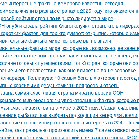
кие интересные факты о Кемерово известны сегодня
оимость жизни в разных странах к 2025 году: кто окажется 
ровой рейтинг стран по ичр: кто лидирует в мире
Н опубликовала рейтинг благополучия стран: кто в лидерах
 коротких фактов для тех кто думает: открытия, которые и
ивительные факты о мире, которые вы не знали
ивительные факты о мире, которые вы, возможно, не знает
найте, что такое никотиновая зависимость и как ее преодол
ссияне готовы к путешествиям: топ-3 стран, которые они хот
рение и его последствия: как оно влияет на ваше здоровье
ллиардеры Голливуда: 10 самых богатых актеров на сегод
ипы с красивыми девушками: 10 вопросов и ответы
звана самая счастливая страна мира по версии ООН
крывайте мир океанов: 10 увлекательных фактов, которые 
мая счастливая страна в мире в 2023 году. Самая счастли
сенние рыбалки: как выбрать подходящий ветер для ловли
авнение скорости широкополосного интернета в 224.. Посл
найте, как правильно произносить имена 7 самых известны
чший способ снимать сценический свет в портретном.. IS