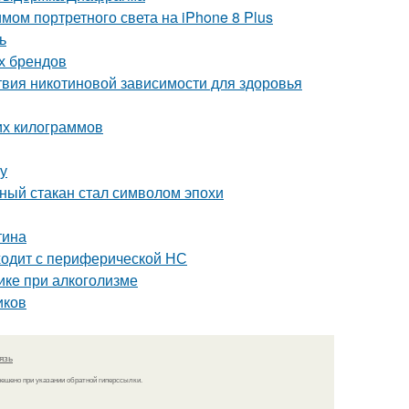
мом портретного света на iPhone 8 Plus
ь
ых брендов
твия никотиновой зависимости для здоровья
них килограммов
ту
еный стакан стал символом эпохи
тина
ходит с периферической НС
ике при алкоголизме
иков
язь
решено при указании обратной гиперссылки.