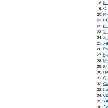
18.
Ка
19.
Ст
20.
Ми
21.
ОО
22.
80
23.
Уд
24.
Уд
25.
Уз
26.
Ро
27.
Ку
28.
Ми
29.
Кл
30.
На
31.
От
32.
Са
33.
Ве
34.
Ср
35.
Уз
36.
Лу