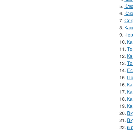
5.
Клю
6.
Как
7.
Сек
8.
Как
9.
Чер
10.
Ка
11.
То
12.
Ка
13.
То
14.
Ес
15.
По
16.
Ка
17.
Ка
18.
Ка
19.
Ка
20.
Вк
21.
Вк
22.
5 