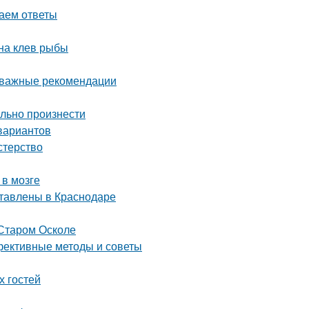
даем ответы
 на клев рыбы
: важные рекомендации
ильно произнести
вариантов
стерство
 в мозге
ставлены в Краснодаре
 Старом Осколе
ффективные методы и советы
х гостей