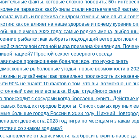
ивительные факты, которые сложно поверить: 50+ интерес
коление паравоза: как Курилы стали неотъемлемой частью
осила курить и пережила синдром отмены: мои опыт и сове
котин: как он влияет на наше здоровье и почему курение о
обычные имена 2023 года: самые редкие имена, выбранн
сенние рыбалки: как выбрать подходящий ветер для ловли
мой счастливой страной мира признана Финляндия. Почему
ливой нацией? Простой секрет северного соседа
авильное произношение брендов: все, что нужно знать
дмосковные рыболовные угодья: новые возможности в 202
газины и дизайнеры: как правильно произносить их назван
чти 90% не знают: 10 фактов о том, что вы, возможно, не зн
стоянный свет или вспышка. Виды студийного света
о происходит с сосудами когда бросаешь курить. Действие 
 самых больших городов Европы. Список самых крупных ев
мые большие города России в 2023 году. Нижний Новгород
ена для девочек на 2023 год тигра по месяцам и знакам зод
етствии со знаком зодиака?
сстановление от зависимости: как бросить курить навсегда