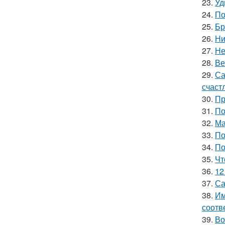
23.
Уд
24.
По
25.
Бр
26.
Ни
27.
Не
28.
Ве
29.
Са
счаст
30.
Пр
31.
По
32.
Ма
33.
По
34.
По
35.
Чт
36.
12
37.
Са
38.
Им
соотв
39.
Во