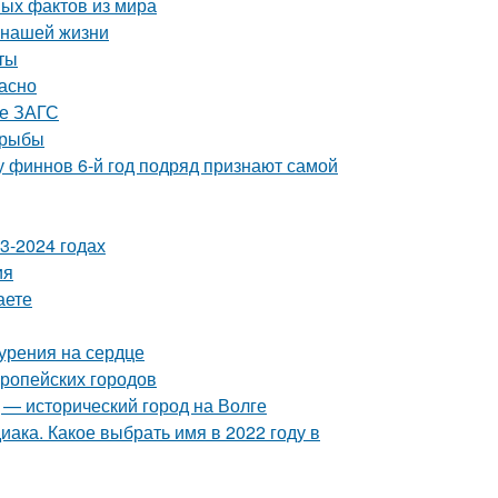
ных фактов из мира
 нашей жизни
ты
пасно
ые ЗАГС
 рыбы
 финнов 6-й год подряд признают самой
3-2024 годах
ия
аете
курения на сердце
ропейских городов
 — исторический город на Волге
иака. Какое выбрать имя в 2022 году в