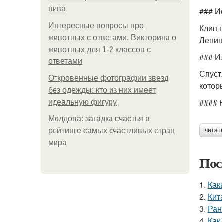
пива
### И
Интересные вопросы про
Клип 
животных с ответами. Викторина о
Ленин
животных для 1-2 классов с
### И
ответами
Спуст
Откровенные фотографии звезд
котор
без одежды: кто из них имеет
#### 
идеальную фигуру
Молдова: загадка счастья в
рейтинге самых счастливых стран
читат
мира
Пос
1.
Как
2.
Кит
3.
Ран
4.
Как