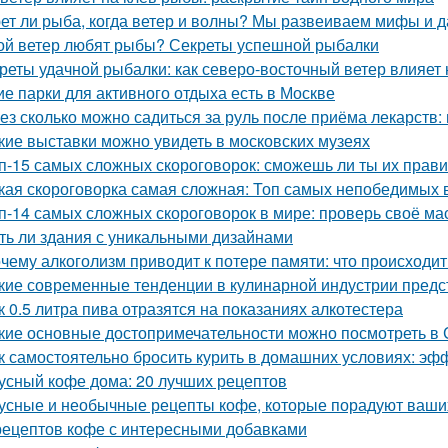
ет ли рыба, когда ветер и волны? Мы развеиваем мифы и 
ой ветер любят рыбы? Секреты успешной рыбалки
реты удачной рыбалки: как северо-восточный ветер влияет
ие парки для активного отдыха есть в Москве
ез сколько можно садиться за руль после приёма лекарств
кие выставки можно увидеть в московских музеях
п-15 самых сложных скороговорок: сможешь ли ты их прав
кая скороговорка самая сложная: Топ самых непобедимых 
п-14 самых сложных скороговорок в мире: проверь своё ма
ть ли здания с уникальными дизайнами
чему алкоголизм приводит к потере памяти: что происходит
кие современные тенденции в кулинарной индустрии пред
к 0.5 литра пива отразятся на показаниях алкотестера
кие основные достопримечательности можно посмотреть в
к самостоятельно бросить курить в домашних условиях: э
усный кофе дома: 20 лучших рецептов
усные и необычные рецепты кофе, которые порадуют ваши
рецептов кофе с интересными добавками