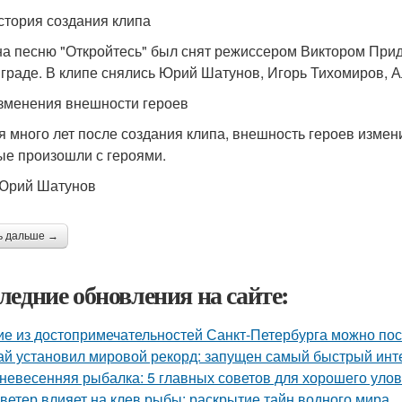
стория создания клипа
на песню "Откройтесь" был снят режиссером Виктором При
граде. В клипе снялись Юрий Шатунов, Игорь Тихомиров, А
зменения внешности героев
я много лет после создания клипа, внешность героев изме
ые произошли с героями.
Юрий Шатунов
ь дальше →
ледние обновления на сайте:
ие из достопримечательностей Санкт-Петербурга можно пос
ай установил мировой рекорд: запущен самый быстрый инт
невесенняя рыбалка: 5 главных советов для хорошего уло
 ветер влияет на клев рыбы: раскрытие тайн водного мира